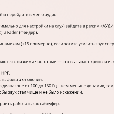
ё и перейдите в меню аудио:
тимально для настройки на слух) зайдите в режим «АУДИО
) и Fader (Фейдер).
намикам (+15 примерно), если хотите усилить звук спер
яются с низкими частотами — это вызывает хрипы и ис
 HPF.
сть фильтр отключён.
в диапазоне от 100 до 150 Гц – чем меньше динамик, тем
обы звук стал чище и не было искажений.
роить работать как сабвуфер: