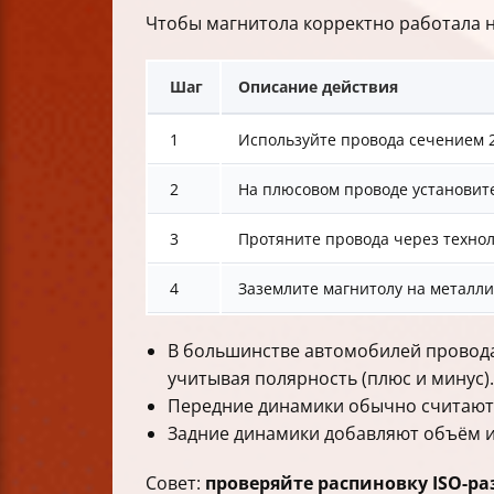
Чтобы магнитола корректно работала н
Шаг
Описание действия
1
Используйте провода сечением 2,
2
На плюсовом проводе установите
3
Протяните провода через технол
4
Заземлите магнитолу на металлич
В большинстве автомобилей провода 
учитывая полярность (плюс и минус).
Передние динамики обычно считаютс
Задние динамики добавляют объём и
Совет:
проверяйте распиновку ISO-р