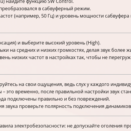
u) найдите функцию SW Control.
 преобразовался в сабвуферный режим.
стот (например, 50 Гц) и уровень мощности сабвуфера в
сация) и выберите высокий уровень (High).
ыки на средних и низких громкостях, делая звук более 
ень низких частот в настройках так, чтобы не перегруж
уйтесь на свои ощущения, ведь слух у каждого индивид
 – это временно, после правильной настройки звук стан
вода подключены правильно и без повреждений.
ия звука проверьте полярность подключения динамиков
авила электробезопасности: не допускайте оголения пр