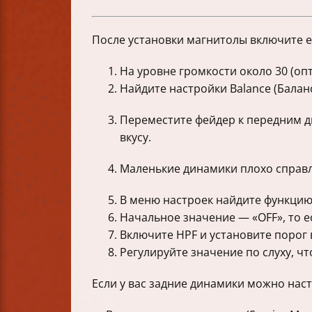
После установки магнитолы включите е
На уровне громкости около 30 (оп
Найдите настройки Balance (Баланс
Переместите фейдер к передним ди
вкусу.
Маленькие динамики плохо справл
В меню настроек найдите функцию
Начальное значение — «OFF», то е
Включите HPF и установите порог 
Регулируйте значение по слуху, чт
Если у вас задние динамики можно наст