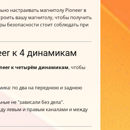
ьно настраивать магнитолу Pioneer в
строить вашу магнитолу, чтобы получить
еры безопасности стоит соблюдать при
er к 4 динамикам
oneer к четырём динамикам
, чтобы
мика: по два на переднюю и заднюю
ные не "зависали без дела".
ежду левым и правым каналами и между