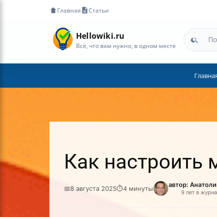
Главная
Статьи
Hellowiki.ru
Всё, что вам нужно, в одном месте
Главна
Как настроить 
автор: Анатол
📅
8 августа 2025
⏱
4 минуты
9 лет в журн