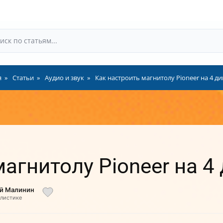
я
Статьи
Аудио и звук
Как настроить магнитолу Pioneer на 4 д
магнитолу Pioneer на 4
ий Малинин
алистике