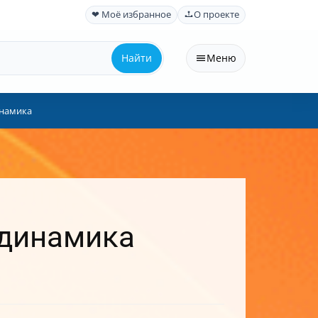
❤ Моё избранное
О проекте
Найти
Меню
инамика
 динамика