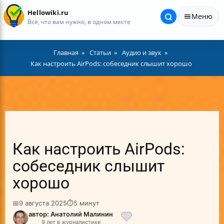
Hellowiki.ru
Меню
Всё, что вам нужно, в одном месте
Главная
Статьи
Аудио и звук
Как настроить AirPods: собеседник слышит хорошо
Как настроить AirPods:
собеседник слышит
хорошо
📅
9 августа 2025
⏱
5 минут
автор: Анатолий Малинин
9 лет в журналистике