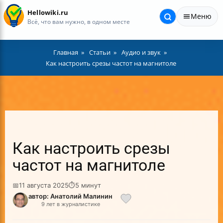
Hellowiki.ru
Меню
Всё, что вам нужно, в одном месте
Главная
Статьи
Аудио и звук
Как настроить срезы частот на магнитоле
Как настроить срезы
частот на магнитоле
📅
11 августа 2025
⏱
5 минут
автор: Анатолий Малинин
9 лет в журналистике