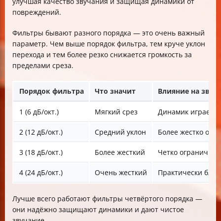
улучшая качество звучания и защищая динамики от
повреждений.
Фильтры бывают разного порядка — это очень важный
параметр. Чем выше порядок фильтра, тем круче уклон
перехода и тем более резко снижается громкость за
пределами среза.
Порядок фильтра
Что значит
Влияние на звук
1 (6 дБ/окт.)
Мягкий срез
Динамик играет ча
2 (12 дБ/окт.)
Средний уклон
Более жестко отс
3 (18 дБ/окт.)
Более жесткий
Четко ограничива
4 (24 дБ/окт.)
Очень жесткий
Практически блок
Лучше всего работают фильтры четвёртого порядка —
они надёжно защищают динамики и дают чистое
звучание.