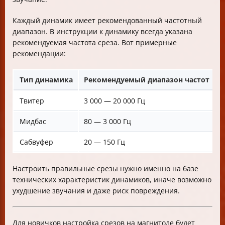
Каждый динамик имеет рекомендованный частотный
диапазон. В инструкции к динамику всегда указана
рекомендуемая частота среза. Вот примерные
рекомендации:
Тип динамика
Рекомендуемый диапазон частот
Ч
Твитер
3 000 — 20 000 Гц
В
Мидбас
80 — 3 000 Гц
Л
Сабвуфер
20 — 150 Гц
Н
Настроить правильные срезы нужно именно на базе
технических характеристик динамиков, иначе возможно
ухудшение звучания и даже риск повреждения.
Для новичков настройка срезов на магнитоле будет