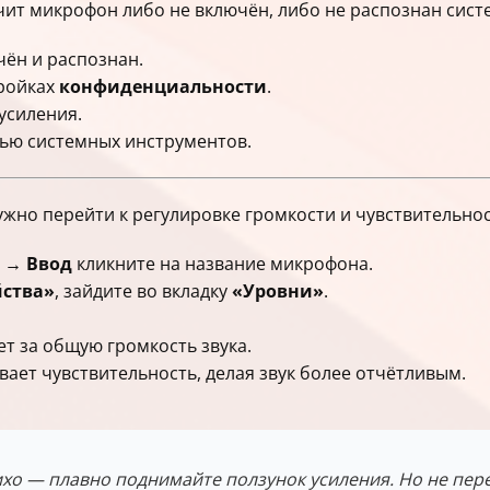
ачит микрофон либо не включён, либо не распознан сист
чён и распознан.
тройках
конфиденциальности
.
усиления.
ью системных инструментов.
ужно перейти к регулировке громкости и чувствительнос
 → Ввод
кликните на название микрофона.
йства»
, зайдите во вкладку
«Уровни»
.
т за общую громкость звука.
ает чувствительность, делая звук более отчётливым.
хо — плавно поднимайте ползунок усиления. Но не пер