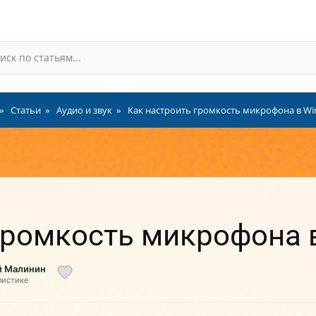
Статьи
Аудио и звук
Как настроить громкость микрофона в Wi
громкость микрофона 
й Малинин
листике