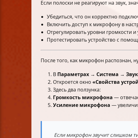
Если полоски не реагируют на звук, зн
Убедиться, что он корректно подклю
Включить доступ к микрофону в нас
Отрегулировать уровни громкости и 
Протестировать устройство с помощ
После того, как микрофон распознан, н
В
Параметрах → Система → Звук
Откроется окно
«Свойства устро
Здесь два ползунка:
Громкость микрофона
— отвечае
Усиление микрофона
— увеличив
Если микрофон звучит слишком ти