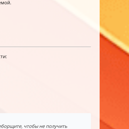
емой.
ти:
еборщите, чтобы не получить