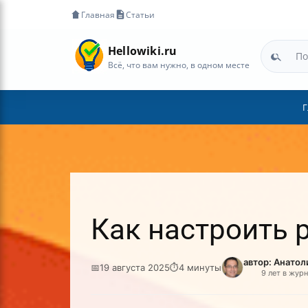
Главная
Статьи
Hellowiki.ru
Всё, что вам нужно, в одном месте
Г
Как настроить 
автор: Анато
📅
19 августа 2025
⏱
4 минуты
9 лет в жур