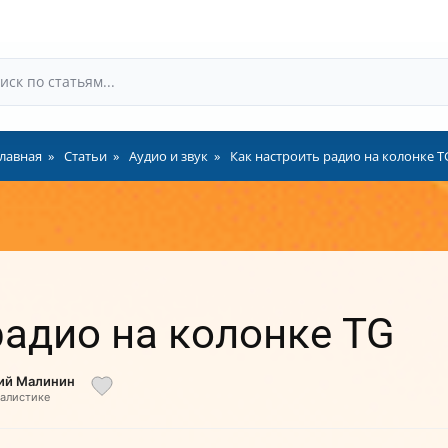
лавная
Статьи
Аудио и звук
Как настроить радио на колонке T
радио на колонке TG
лий Малинин
налистике