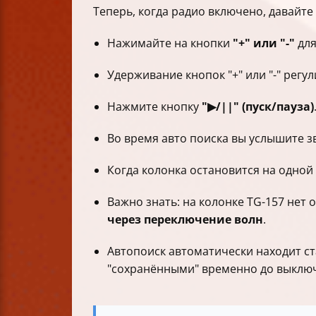
Теперь, когда радио включено, давайте
Нажимайте на кнопки
"+" или "-"
для
Удерживание кнопок "+" или "-" регу
Нажмите кнопку
"▶/||" (пуск/пауза)
Во время авто поиска вы услышите 
Когда колонка остановится на одной
Важно знать: на колонке TG-157 нет
через переключение волн
.
Автопоиск автоматически находит с
"сохранёнными" временно до выключ