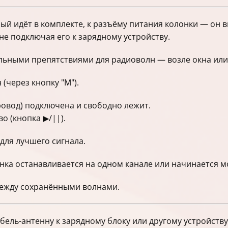
рый идёт в комплекте, к разъёму питания колонки — он 
не подключая его к зарядному устройству.
льными препятствиями для радиоволн — возле окна или
(через кнопку "М").
ровод) подключена и свободно лежит.
о (кнопка ▶/||).
для лучшего сигнала.
онка останавливается на одном канале или начинается 
между сохранёнными волнами.
бель-антенну к зарядному блоку или другому устройству