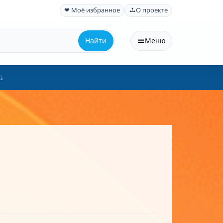
❤ Моё избранное
О проекте
Найти
Меню
G