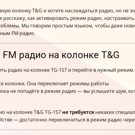
ную колонку T&G и хотите наслаждаться радио, но не зн
я расскажу, как активировать режим радио, настраиват
облемы. Мы говорим простым языком, чтобы даже нович
ным FM-радио.
 FM радио на колонке T&G
ить радио на колонке TG-157 и перейти в нужный режим.
се колонки. Она переключает режимы работы.
пока не попадёте в режим радио — вы услышите шум, кот
ио на колонке T&G TG-157
не требуется
никаких специа
йстве — достаточно переключиться в режим радио через