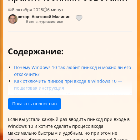
📅
8 октября 2025
⏱
6 минут
автор: Анатолий Малинин
9 лет в журналистике
Содержание:
Почему Windows 10 так любит пинкод и можно ли его
отключить?
Как отключить пинкод при входе в Windows 10 —
пошаговая инструкция
Какие версии Windows 10 поддерживают эти методы?
Что делать, если после обновления до Windows 10
Показать полностью
версии 2004 запрос пароля не отключается?
Как вернуть запрос пароля, если передумали?
Если вы устали каждый раз вводить пинкод при входе в
Таблица сравнения способов отключения пинкода и
Windows 10 и хотите сделать процесс входа
пароля
максимально быстрым и удобным, но при этом не
Важные советы по безопасности
потерять безопасность — вы попали по адресу! В этом