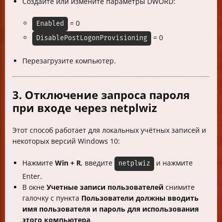
Создайте или измените параметры DWORD:
= 0
Enabled
= 0
DisablePostLogonProvisioning
Перезагрузите компьютер.
3. Отключение запроса пароля
при входе через netplwiz
Этот способ работает для локальных учётных записей и
некоторых версий Windows 10:
Нажмите
Win + R
, введите
и нажмите
netplwiz
Enter.
В окне
Учетные записи пользователей
снимите
галочку с пункта
Пользователи должны вводить
имя пользователя и пароль для использования
этого компьютера
.