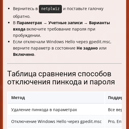
Вернитесь в
и поставьте галочку
netplwiz
обратно.
В
Параметрах
→
Учетные записи
→
Варианты
входа
включите требование пароля при
пробуждении.
Если отключали Windows Hello через gpedit.msc,
верните параметр в состояние
Не задано
или
Включено
.
Таблица сравнения способов
отключения пинкода и пароля
Метод
Поддержи
Удаление пинкода в параметрах
Все верси
Отключение Windows Hello через gpedit.msc
Pro, Enter