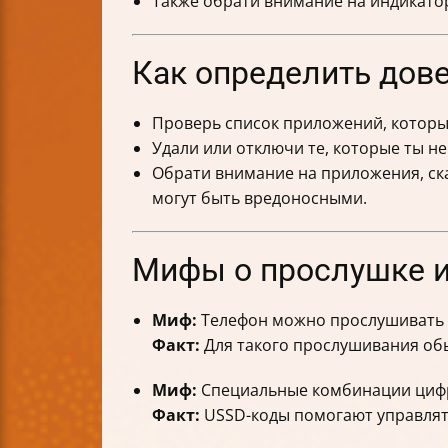
Также обрати внимание на индикатор
Как определить дов
Проверь список приложений, которы
Удали или отключи те, которые ты н
Обрати внимание на приложения, ск
могут быть вредоносными.
Мифы о прослушке и
Миф:
Телефон можно прослушивать н
Факт:
Для такого прослушивания обы
Миф:
Специальные комбинации цифр
Факт:
USSD-коды помогают управлять