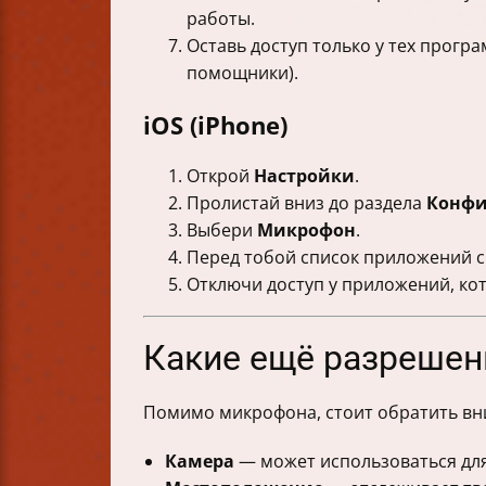
работы.
Оставь доступ только у тех прог
помощники).
iOS (iPhone)
Открой
Настройки
.
Пролистай вниз до раздела
Конфи
Выбери
Микрофон
.
Перед тобой список приложений 
Отключи доступ у приложений, ко
Какие ещё разрешен
Помимо микрофона, стоит обратить вн
Камера
— может использоваться для