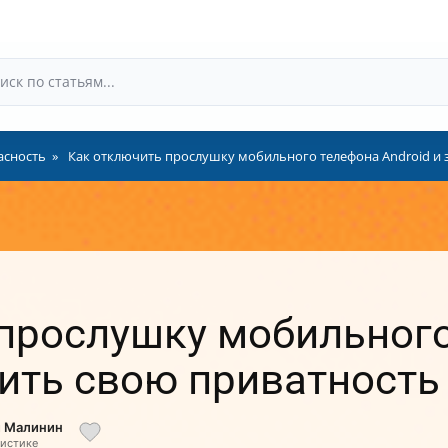
асность
Как отключить прослушку мобильного телефона Android и 
прослушку мобильног
тить свою приватность
й Малинин
листике