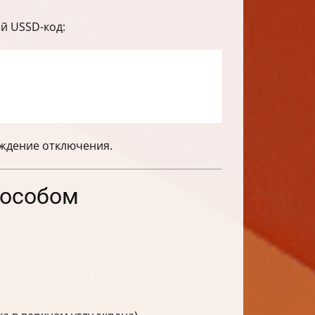
й USSD-код:
рждение отключения.
пособом