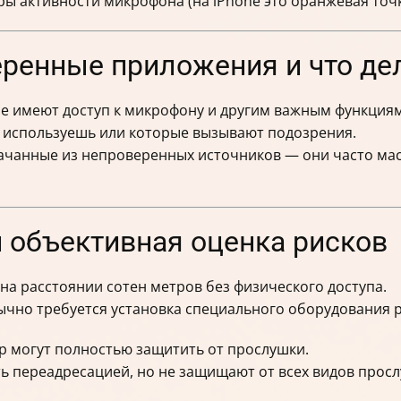
ы активности микрофона (на iPhone это оранжевая точка
еренные приложения и что де
е имеют доступ к микрофону и другим важным функциям
е используешь или которые вызывают подозрения.
ачанные из непроверенных источников — они часто мас
 объективная оценка рисков
а расстоянии сотен метров без физического доступа.
чно требуется установка специального оборудования ря
 могут полностью защитить от прослушки.
 переадресацией, но не защищают от всех видов прос