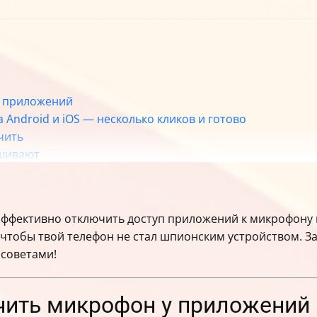
у приложений
 Android и iOS — несколько кликов и готово
чить
ушивают
есацию звонков и SMS
на простым способом
ния и что делать с остальными
 эффективно отключить доступ приложений к микрофону н
енка рисков
 чтобы твой телефон не стал шпионским устройством. З
и
 советами!
елефоне
е аудитории
чить микрофон у приложений