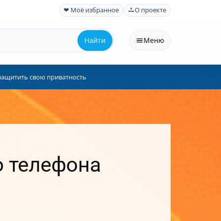
❤ Моё избранное
О проекте
Найти
Меню
защитить свою приватность
о телефона