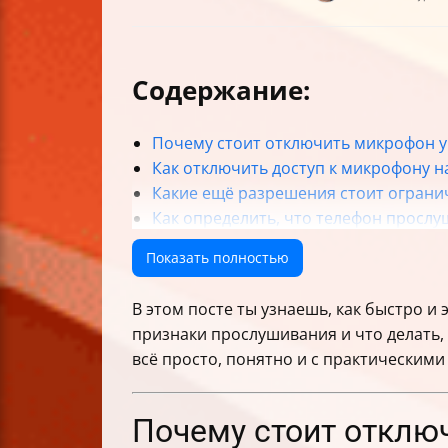
Содержание:
Почему стоит отключить микрофон 
Как отключить доступ к микрофону на
Какие ещё разрешения стоит ограни
Как определить, что телефон просл
Как проверить и отключить переадр
Показать полностью
Как проверить активность микрофо
Как определить доверенные приложе
В этом посте ты узнаешь, как быстро и
Мифы о прослушке и объективная оц
признаки прослушивания и что делать,
Дополнительные меры безопасност
всё просто, понятно и с практическими
Краткие советы по приватности на т
Как адаптировать советы под разны
Почему стоит отклю