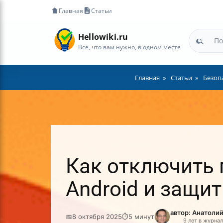
Главная
Статьи
Hellowiki.ru
Всё, что вам нужно, в одном месте
Главная
Статьи
Безоп
Как отключить 
Android и защи
автор: Анатоли
📅
8 октября 2025
⏱
5 минут
9 лет в журна