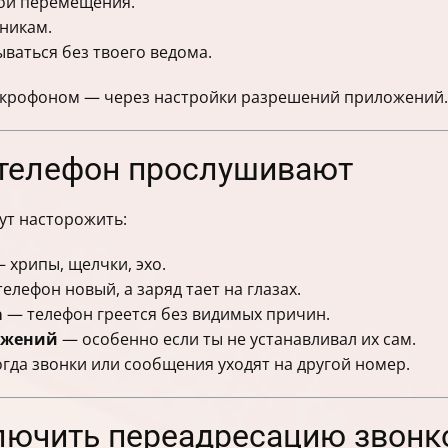
ои перемещения.
никам.
ваться без твоего ведома.
икрофоном — через настройки разрешений приложений.
о телефон прослушивают
ут насторожить:
 хрипы, щелчки, эхо.
елефон новый, а заряд тает на глазах.
а
— телефон греется без видимых причин.
ожений
— особенно если ты не устанавливал их сам.
гда звонки или сообщения уходят на другой номер.
ключить переадресацию звонк