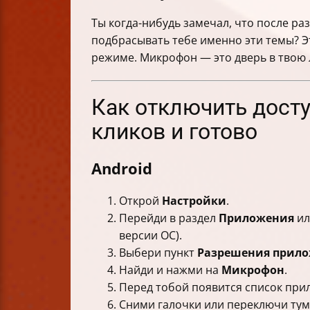
Ты когда-нибудь замечал, что после ра
подбрасывать тебе именно эти темы? Э
режиме. Микрофон — это дверь в твою л
Как отключить досту
кликов и готово
Android
Открой
Настройки
.
Перейди в раздел
Приложения
и
версии ОС).
Выбери пункт
Разрешения прил
Найди и нажми на
Микрофон
.
Перед тобой появится список при
Сними галочки или переключи тум