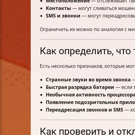
Местоположение
— отслеживает тв
Контакты
— могут сливаться мошен
SMS и звонки
— могут переадресовы
Ограничить их можно по аналогии с м
Как определить, чт
Есть несколько признаков, которые мог
Странные звуки во время звонка
—
Быстрая разрядка батареи
— если т
Необычная активность процессор
Появление подозрительных прил
Переадресация звонков и SMS
— ко
Как проверить и от