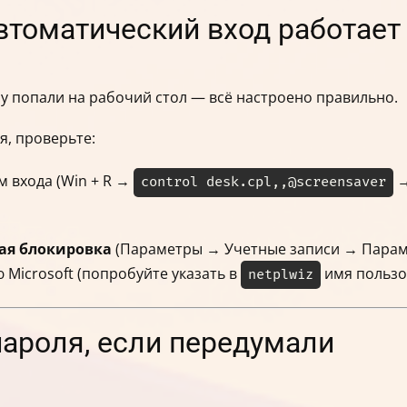
автоматический вход работает
зу попали на рабочий стол — всё настроено правильно.
я, проверьте:
м входа (Win + R →
→
control desk.cpl,,@screensaver
ая блокировка
(Параметры → Учетные записи → Параме
 Microsoft (попробуйте указать в
имя пользов
netplwiz
пароля, если передумали