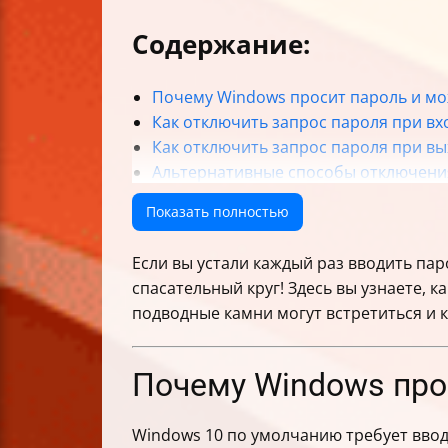
Содержание:
Почему Windows просит пароль и мо
Как отключить запрос пароля при в
Как отключить запрос пароля при в
Альтернативные способы отключени
Как проверить, что автоматический 
Показать полностью
Как вернуть запрос пароля, если пе
Риски безопасности и как их миним
Если вы устали каждый раз вводить па
Особенности для учетных записей Mi
спасательный круг! Здесь вы узнаете, к
Таблица сравнения способов отключ
подводные камни могут встретиться и к
Частые ошибки и как их исправлять
Заключение
Почему Windows про
Windows 10 по умолчанию требует ввод