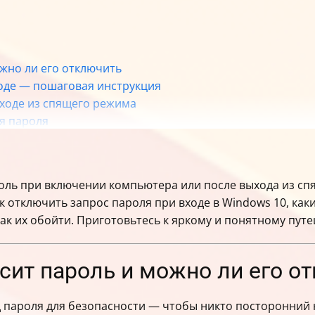
жно ли его отключить
ходе — пошаговая инструкция
ыходе из спящего режима
я пароля
вход работает
редумали
изировать
роль при включении компьютера или после выхода из сп
crosoft и доменных пользователей
ак отключить запрос пароля при входе в Windows 10, как
ения пароля
ак их обойти. Приготовьтесь к яркому и понятному пут
сит пароль и можно ли его о
 пароля для безопасности — чтобы никто посторонний н