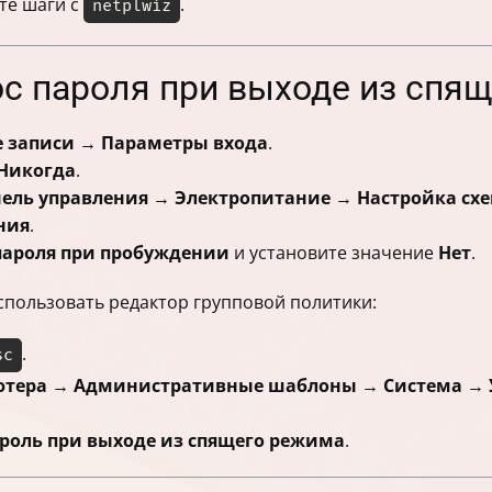
те шаги с
.
netplwiz
ос пароля при выходе из спя
 записи → Параметры входа
.
Никогда
.
ель управления → Электропитание → Настройка сх
ния
.
пароля при пробуждении
и установите значение
Нет
.
использовать редактор групповой политики:
.
sc
тера → Административные шаблоны → Система → 
ароль при выходе из спящего режима
.