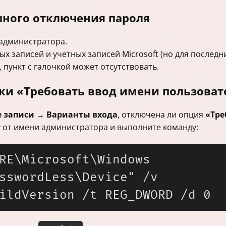
шного отключения пароля
 администратора.
х записей и учетных записей Microsoft (но для последн
 пункт с галочкой может отсутствовать.
чки «Требовать ввод имени пользоват
 записи → Варианты входа
, отключена ли опция
«Тре
у от имени администратора и выполните команду:
RE\Microsoft\Windows 
sswordLess\Device" /v 