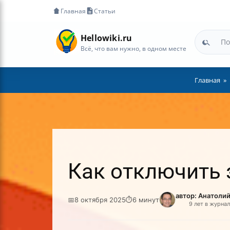
Главная
Статьи
Hellowiki.ru
Всё, что вам нужно, в одном месте
Главная
Как отключить 
автор: Анатоли
📅
8 октября 2025
⏱
6 минут
9 лет в журна