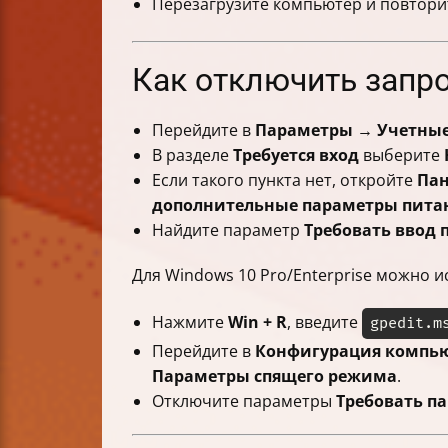
Перезагрузите компьютер и повтори
Как отключить запр
Перейдите в
Параметры → Учетные
В разделе
Требуется вход
выберите
Если такого пункта нет, откройте
Пан
дополнительные параметры пита
Найдите параметр
Требовать ввод 
Для Windows 10 Pro/Enterprise можно 
Нажмите
Win + R
, введите
gpedit.m
Перейдите в
Конфигурация компью
Параметры спящего режима
.
Отключите параметры
Требовать п