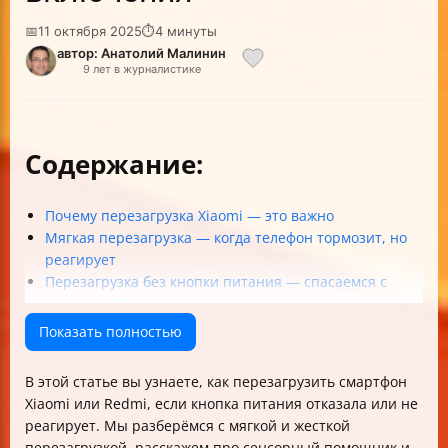
📅
11 октября 2025
⏱
4 минуты
автор: Анатолий Малинин
9 лет в журналистике
Содержание:
Почему перезагрузка Xiaomi — это важно
Мягкая перезагрузка — когда телефон тормозит, но
реагирует
Перезагрузка без кнопки питания — спасаемся с
помощью Сенсорного помощника
Жесткая принудительная перезагрузка — когда
Показать полностью
телефон завис намертво
Перезагрузка через меню Recovery — крайняя мера
В этой статье вы узнаете, как перезагрузить смартфон
Как подготовиться к сбросу и не потерять данные
Xiaomi или Redmi, если кнопка питания отказала или не
Что делать, если сенсорный экран не отвечает
реагирует. Мы разберёмся с мягкой и жесткой
Как перезагрузить Xiaomi при сломанной кнопке
перезагрузкой, расскажем про сенсорный помощник и