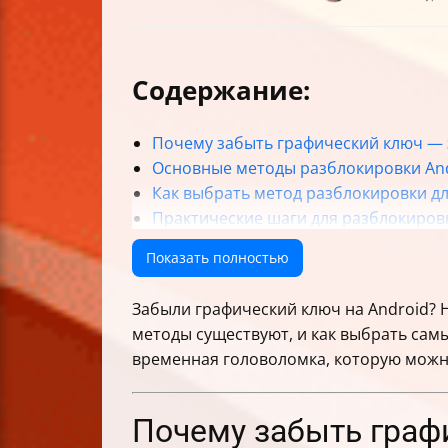
Содержание:
Почему забыть графический ключ — э
Основные методы разблокировки An
Как выбрать метод разблокировки дл
Практические шаги для разблокиров
Как минимизировать риски потери 
Показать полностью
Что делать после разблокировки
Объяснение секции Request Details 
Забыли графический ключ на Android? Не
Тон и стиль сообщений
методы существуют, и как выбрать сам
Таблица сравнения методов разблок
временная головоломка, которую можн
Заключение
Почему забыть графи