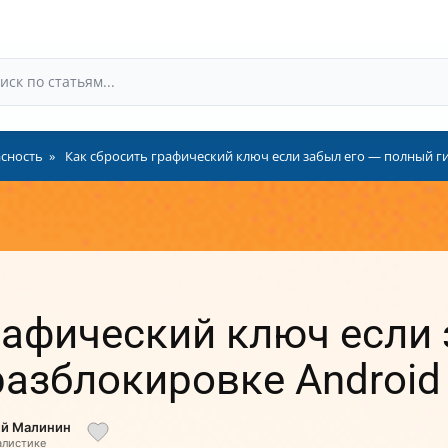
сность
Как сбросить графический ключ если забыл его — полный ги
рафический ключ если 
разблокировке Android
ий Малинин
алистике