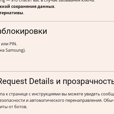
жкой сохранения данных
.
ьтернативы
.
азблокировки
или PIN.
на Samsung).
equest Details и прозрачност
па к странице с инструкциями вы можете увидеть сообще
 безопасности и автоматического перенаправления. Обы
иты от ботов.