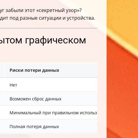
уг забыли этот «секретный узор»?
дит под разные ситуации и устройства.
бытом графическом
Риски потери данных
Особе
Нет
Работа
Возможен сброс данных
Требуе
Минимальный при правильном использовании
Поддер
Полная потеря данных
Послед