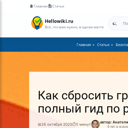
Главная
Статьи
Hellowiki.ru
Всё, что вам нужно, в одном месте
Главная
Статьи
Безопа
Как сбросить г
полный гид по 
автор: Анатол
📅
26 октября 2025
⏱
5 минут
9 лет в журн