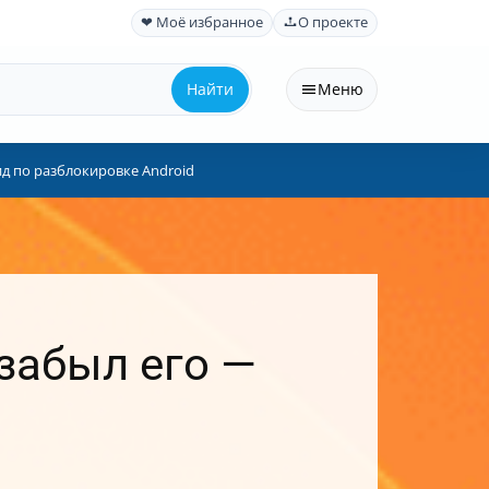
❤ Моё избранное
О проекте
Найти
Меню
д по разблокировке Android
забыл его —