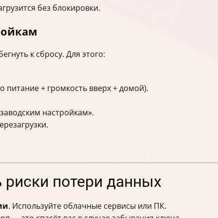
грузится без блокировки.
тройкам
егнуть к сбросу. Для этого:
 питание + громкость вверх + домой).
 заводским настройкам».
ерезагрузки.
 риски потери данных
ии
. Используйте облачные сервисы или ПК.
g — это спасёт вас в случае забывания ключа.