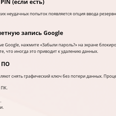
PIN (если есть)
их неудачных попыток появляется опция ввода резервно
четную запись Google
е Google, нажмите «Забыли пароль?» на экране блокиро
те, что иногда это приводит к удалению данных.
 ПО
ляют снять графический ключ без потери данных. Проце
 ПК.
.
.
и.