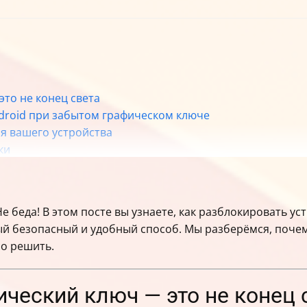
то не конец света
droid при забытом графическом ключе
я вашего устройства
ки
данных
и прозрачность
 беда! В этом посте вы узнаете, как разблокировать ус
ый безопасный и удобный способ. Мы разберёмся, поче
ировки Android
о решить.
ческий ключ — это не конец 