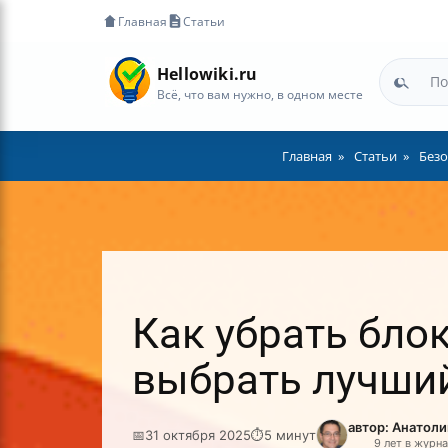
Главная
Статьи
Hellowiki.ru
Всё, что вам нужно, в одном месте
Главная
Статьи
Безо
Как убрать бло
выбрать лучши
автор: Анатол
📅
31 октября 2025
⏱
5 минут
9 лет в журн