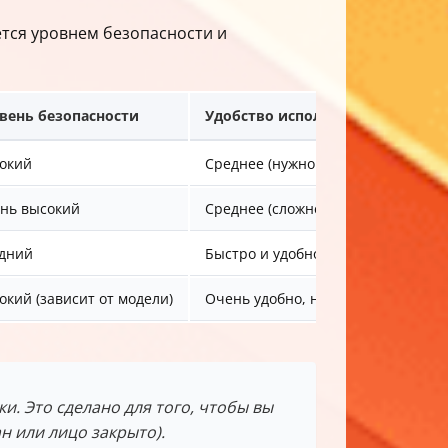
ется уровнем безопасности и
вень безопасности
Удобство использования
окий
Среднее (нужно вводить код)
нь высокий
Среднее (сложнее вводить)
дний
Быстро и удобно, но менее безопа
окий (зависит от модели)
Очень удобно, но требует дополни
. Это сделано для того, чтобы вы
н или лицо закрыто).