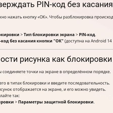
ерждать PIN-код без касания
жно нажать кнопку «ОК». Чтобы разблокировка происход
окировки
>
Тип блокировки экрана
>
PIN-код
.
-код без касания кнопки "ОК"
(доступна на Android 14 
ости рисунка как блокировки
ы соединяете точки на экране в определённом порядке.
его в типах блокировки и введите последовательность.
унок отображается на экране, и его можно увидеть.
лайте так:
ировки
>
Параметры защитной блокировки
.