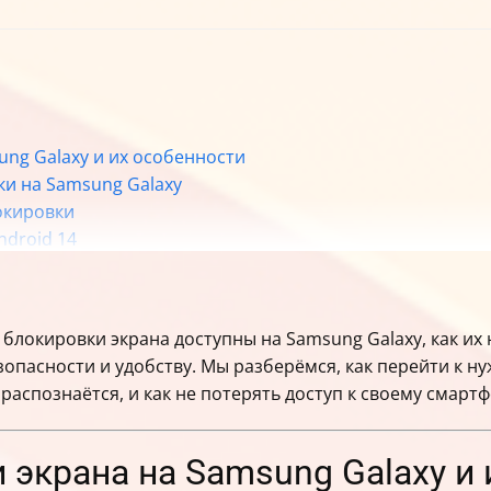
ng Galaxy и их особенности
ки на Samsung Galaxy
окировки
ndroid 14
 без касания кнопки ОК»
к блокировки
 проверка совместимости
 блокировки экрана доступны на Samsung Galaxy, как их 
зопасности и удобству. Мы разберёмся, как перейти к н
ознаётся
 распознаётся, и как не потерять доступ к своему смартф
ировки
блокировки
экрана на Samsung Galaxy и 