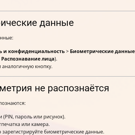
рические данные
анные:
ть и конфиденциальность
>
Биометрические данные
,
Распознавание лица
).
 аналогичную кнопку.
ометрия не распознаётся
познаются:
(PIN, пароль или рисунок).
тпечатка или камера.
о зарегистрируйте биометрические данные.