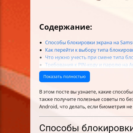
Содержание:
Способы блокировки экрана на Samsu
Как перейти к выбору типа блокиров
Что нужно учесть при смене типа бл
Требования к PIN-коду и паролю на A
Как включить «Подтверждать PIN-код
Показать полностью
Настройка и особенности рисунка ка
Настройка биометрических данных и
В этом посте вы узнаете, какие способы
Как удалить биометрические данные
также получите полезные советы по бе
Что делать, если биометрия не расп
Android, что делать, если биометрия не
Ограничения по моделям Galaxy
Рекомендации по выбору типа блок
Практические шаги для смены типа 
Способы блокировки 
Важные предупреждения