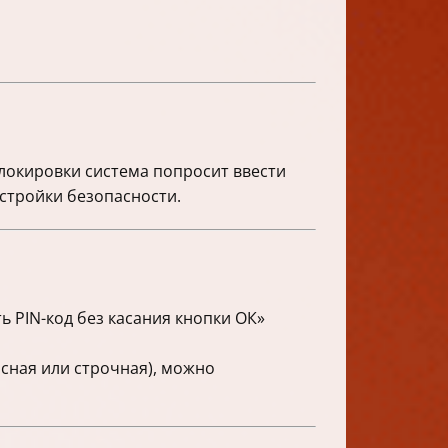
блокировки система попросит ввести
стройки безопасности.
ь PIN-код без касания кнопки ОК»
исная или строчная), можно