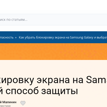
пасность
Как убрать блокировку экрана на Samsung Galaxy и выбр
кировку экрана на Sam
й способ защиты
ий Малинин
алистике