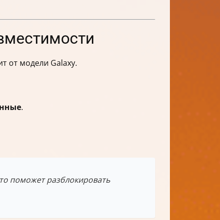
овместимости
т от модели Galaxy.
анные
.
Это поможет разблокировать