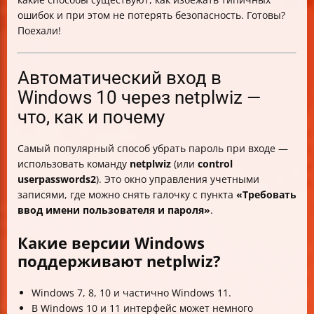
Таблица сравнения способов отключения пароля
ошибок и при этом не потерять безопасность. Готовы?
Частые ошибки и как их избежать
Поехали!
Особенности для многопользовательских и
общественных компьютеров
Как вернуть запрос пароля, если передумали
Автоматический вход в
Итог: когда стоит убирать пароль, а когда нет
Windows 10 через netplwiz —
что, как и почему
Самый популярный способ убрать пароль при входе —
использовать команду
netplwiz
(или
control
userpasswords2
). Это окно управления учетными
записями, где можно снять галочку с пункта
«Требовать
ввод имени пользователя и пароля»
.
Какие версии Windows
поддерживают netplwiz?
Windows 7, 8, 10 и частично Windows 11.
В Windows 10 и 11 интерфейс может немного