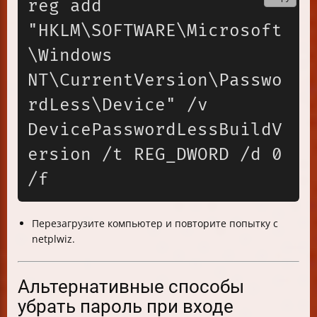
reg add 
"HKLM\SOFTWARE\Microsoft
\Windows 
NT\CurrentVersion\Passwo
rdLess\Device" /v 
DevicePasswordLessBuildV
ersion /t REG_DWORD /d 0 
Перезагрузите компьютер и повторите попытку с
netplwiz.
Альтернативные способы
убрать пароль при входе