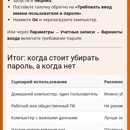
Запустите
netplwiz
.
Поставьте галочку обратно на
«Требовать ввод
имени пользователя и пароля»
.
Нажмите
Ок
и перезагрузите компьютер.
Или через
Параметры → Учетные записи → Варианты
входа
включите требование пароля.
Итог: когда стоит убирать
пароль, а когда нет
Сценарий использования
Рекоменда
Домашний компьютер, один пользователь
Можно убрат
Рабочий или общественный ПК
Не рекоменд
Компьютер с важными данными
Лучше остав
Частое использование сна
Отключить п