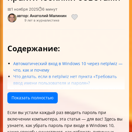
📅
1 ноября 2025
⏱
6 минут
автор: Анатолий Малинин
9 лет в журналистике
Содержание:
Автоматический вход в Windows 10 через netplwiz —
что, как и почему
Что делать, если в netplwiz нет пункта «Требовать
ввод имени пользователя и пароля»?
Альтернативные способы убрать пароль при входе
Безопасность и риски автоматического входа
Показать полностью
Локальная учетная запись vs учетная запись
Microsoft
Если вы устали каждый раз вводить пароль при
Проверка и подтверждение автоматического входа
включении компьютера, эта статья — для вас! Здесь вы
Как отключить запрос пароля при выходе из спящего
узнаете, как убрать пароль при входе в Windows 10,
режима
какие способы существуют, как избежать типичных