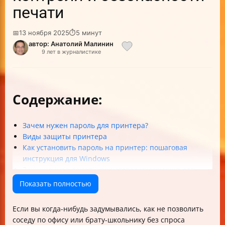
печати
📅
13 ноября 2025
⏱
5 минут
автор: Анатолий Малинин
9 лет в журналистике
Содержание:
Зачем нужен пароль для принтера?
Виды защиты принтера
Как установить пароль на принтер: пошаговая
инструкция для Windows
Защищенная печать: пошаговая инструкция для
заданий
Показать полностью
Как удалить защищенные задания?
Что делать, если памяти принтера не хватает?
Если вы когда-нибудь задумывались, как не позволить
FAQ: самые частые вопросы по паролю на принтере
соседу по офису или брату-школьнику без спроса
Краткий чек-лист: как защитить принтер паролем