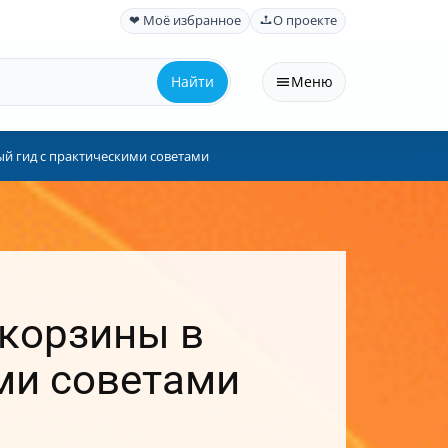
❤ Моё избранное
О проекте
Найти
Меню
ый гид с практическими советами
 корзины в
ми советами