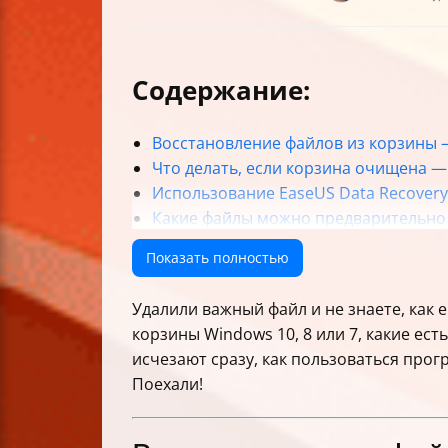
Содержание:
Восстановление файлов из корзины 
Что делать, если корзина очищена 
Использование EaseUS Data Recover
Какие файлы можно предварительно
Ограничения восстановления и сов
Показать полностью
Альтернативные методы восстановл
Восстановление через Историю фай
Удалили важный файл и не знаете, как е
Как выбрать программу для восстан
корзины Windows 10, 8 или 7, какие ес
Практические советы для успешного
исчезают сразу, как пользоваться прог
Распространённые ошибки и как их 
Поехали!
Итоги и что делать сразу после удал
Таблица сравнения популярных про