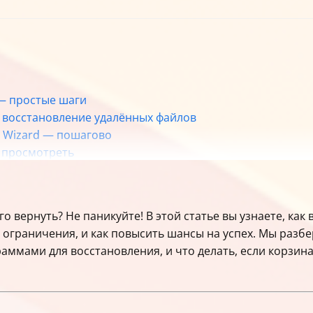
— простые шаги
— восстановление удалённых файлов
y Wizard — пошагово
 просмотреть
еты для повышения шансов
ения
лов Windows
го вернуть? Не паникуйте! В этой статье вы узнаете, как
овления
ть ограничения, и как повысить шансы на успех. Мы раз
 восстановления
раммами для восстановления, и что делать, если корзина
избежать
ения
грамм восстановления