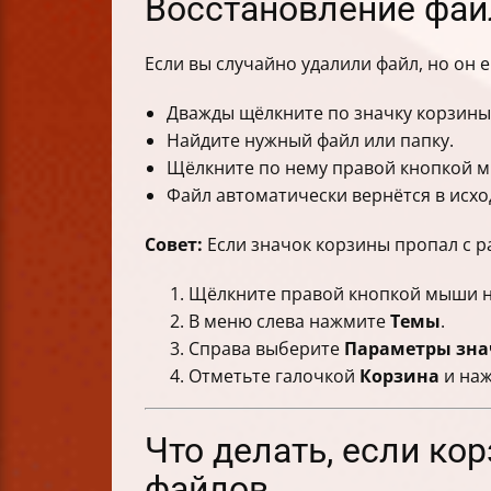
Восстановление фай
Если вы случайно удалили файл, но он е
Дважды щёлкните по значку корзины
Найдите нужный файл или папку.
Щёлкните по нему правой кнопкой 
Файл автоматически вернётся в исхо
Совет:
Если значок корзины пропал с ра
Щёлкните правой кнопкой мыши н
В меню слева нажмите
Темы
.
Справа выберите
Параметры знач
Отметьте галочкой
Корзина
и на
Что делать, если ко
файлов