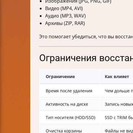
Изображения (JPG, PNG, GIF)
Видео (MP4, AVI)
Аудио (MP3, WAV)
Архивы (ZIP, RAR)
Это помогает убедиться, что вы восст
Ограничения восста
Ограничение
Как влияет
Время после удаления
Чем дольше 
Активность на диске
Запись новы
Тип носителя (HDD/SSD)
SSD с TRIM б
Очистка корзины
Файлы не ви