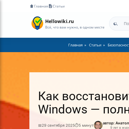
Главная
Статьи
Hellowiki.ru
Всё, что вам нужно, в одном месте
Главная
Статьи
Безопаснос
Как восстанови
Windows — полн
автор: Анато
📅
29 сентября 2025
⏱
5 минут
9 лет в жур