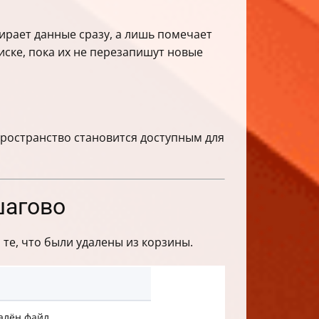
тирает данные сразу, а лишь помечает
диске, пока их не перезапишут новые
 пространство становится доступным для
шагово
те, что были удалены из корзины.
далён файл