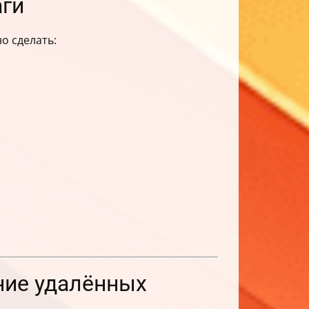
аги
о сделать:
ние удалённых