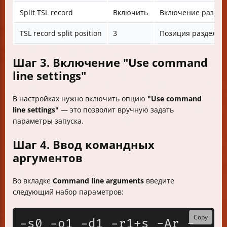
Split TSL record
Включить
Включение раздел
TSL record split position
3
Позиция разделен
Шаг 3. Включение "Use command
line settings"
В настройках нужно включить опцию
"Use command
line settings"
— это позволит вручную задать
параметры запуска.
Шаг 4. Ввод командных
аргументов
Во вкладке
Command line arguments
введите
следующий набор параметров:
Copy
-s0 -o1 -d1 -r1+s -Ar -