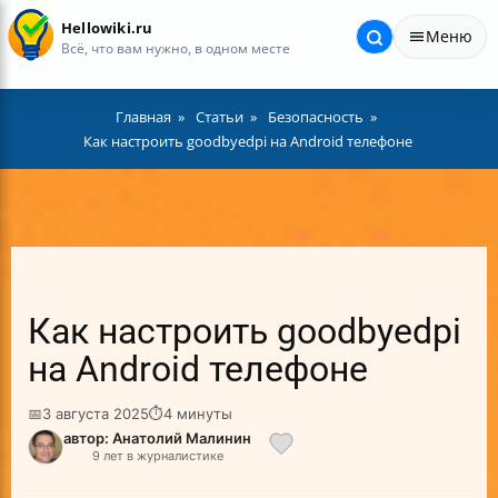
Hellowiki.ru
Меню
Всё, что вам нужно, в одном месте
Главная
Статьи
Безопасность
Как настроить goodbyedpi на Android телефоне
Как настроить goodbyedpi
на Android телефоне
📅
3 августа 2025
⏱
4 минуты
автор: Анатолий Малинин
9 лет в журналистике