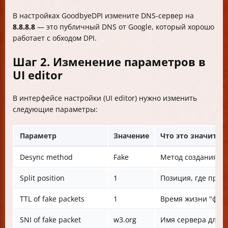
В настройках GoodbyeDPI измените DNS-сервер на
8.8.8.8
— это публичный DNS от Google, который хорошо
работает с обходом DPI.
Шаг 2. Изменение параметров в
UI editor
В интерфейсе настройки (UI editor) нужно изменить
следующие параметры:
Параметр
Значение
Что это значит?
Desync method
Fake
Метод создания "ф
Split position
1
Позиция, где прои
TTL of fake packets
1
Время жизни "фей
SNI of fake packet
w3.org
Имя сервера для п