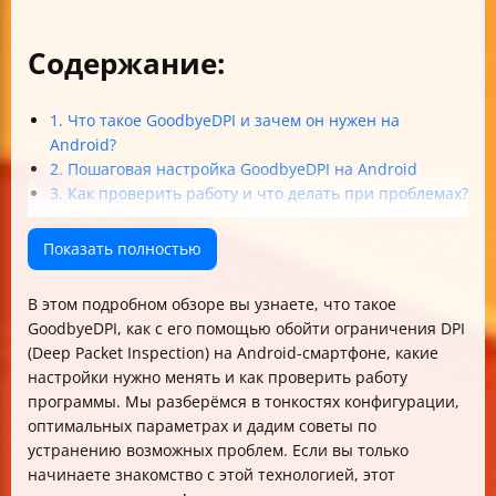
Содержание:
1. Что такое GoodbyeDPI и зачем он нужен на
Android?
2. Пошаговая настройка GoodbyeDPI на Android
3. Как проверить работу и что делать при проблемах?
4. Производительность, безопасность и
конфиденциальность
Показать полностью
Итоговые советы для новичков
В этом подробном обзоре вы узнаете, что такое
GoodbyeDPI, как с его помощью обойти ограничения DPI
(Deep Packet Inspection) на Android-смартфоне, какие
настройки нужно менять и как проверить работу
программы. Мы разберёмся в тонкостях конфигурации,
оптимальных параметрах и дадим советы по
устранению возможных проблем. Если вы только
начинаете знакомство с этой технологией, этот