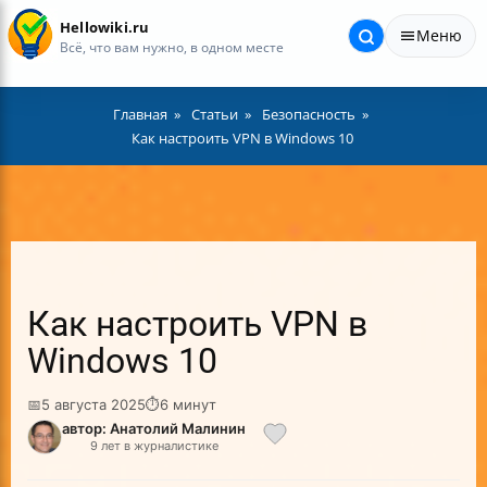
Hellowiki.ru
Меню
Всё, что вам нужно, в одном месте
Главная
Статьи
Безопасность
Как настроить VPN в Windows 10
Как настроить VPN в
Windows 10
📅
5 августа 2025
⏱
6 минут
автор: Анатолий Малинин
9 лет в журналистике