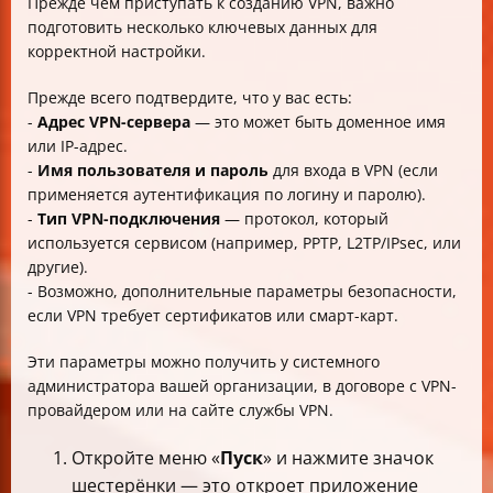
Прежде чем приступать к созданию VPN, важно
подготовить несколько ключевых данных для
корректной настройки.
Прежде всего подтвердите, что у вас есть:
-
Адрес VPN-сервера
— это может быть доменное имя
или IP-адрес.
-
Имя пользователя и пароль
для входа в VPN (если
применяется аутентификация по логину и паролю).
-
Тип VPN-подключения
— протокол, который
используется сервисом (например, PPTP, L2TP/IPsec, или
другие).
- Возможно, дополнительные параметры безопасности,
если VPN требует сертификатов или смарт-карт.
Эти параметры можно получить у системного
администратора вашей организации, в договоре с VPN-
провайдером или на сайте службы VPN.
Откройте меню «
Пуск
» и нажмите значок
шестерёнки — это откроет приложение