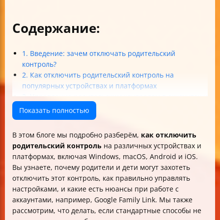
Содержание:
1. Введение: зачем отключать родительский
контроль?
2. Как отключить родительский контроль на
популярных устройствах и платформах
3. Управление родительским контролем в аккаунтах и
сервисах
Показать полностью
4. Что делать, если родительский контроль не
отключается?
В этом блоге мы подробно разберём,
как отключить
5. Безопасность и последствия отключения
родительский контроль
на различных устройствах и
родительского контроля
платформах, включая Windows, macOS, Android и iOS.
6. Дополнительные советы для родителей
Вы узнаете, почему родители и дети могут захотеть
Итог
отключить этот контроль, как правильно управлять
настройками, и какие есть нюансы при работе с
аккаунтами, например, Google Family Link. Мы также
рассмотрим, что делать, если стандартные способы не