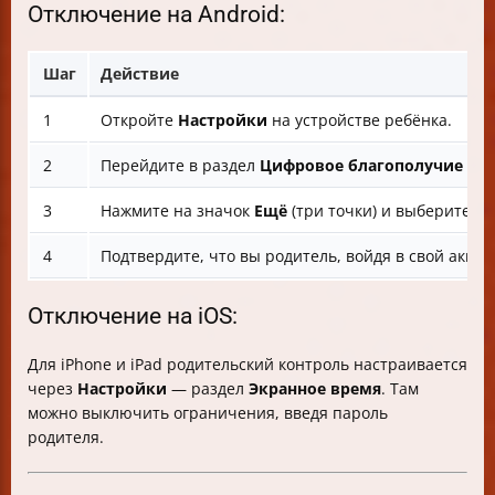
Отключение на Android:
Шаг
Действие
1
Откройте
Настройки
на устройстве ребёнка.
2
Перейдите в раздел
Цифровое благополучие и 
3
Нажмите на значок
Ещё
(три точки) и выберите
От
4
Подтвердите, что вы родитель, войдя в свой аккау
Отключение на iOS:
Для iPhone и iPad родительский контроль настраивается
через
Настройки
— раздел
Экранное время
. Там
можно выключить ограничения, введя пароль
родителя.