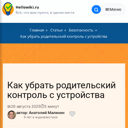
Hellowiki.ru
Меню
Всё, что вам нужно, в одном месте
Главная
Статьи
Безопасность
Как убрать родительский контроль с устройства
Как убрать родительский
контроль с устройства
📅
26 августа 2025
⏱
5 минут
автор: Анатолий Малинин
9 лет в журналистике