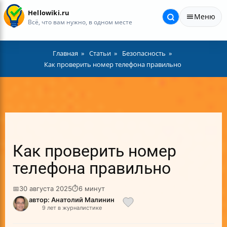
Hellowiki.ru
Меню
Всё, что вам нужно, в одном месте
Главная
Статьи
Безопасность
Как проверить номер телефона правильно
Как проверить номер
телефона правильно
📅
30 августа 2025
⏱
6 минут
автор: Анатолий Малинин
9 лет в журналистике