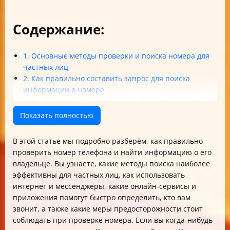
Содержание:
1. Основные методы проверки и поиска номера для
частных лиц
2. Как правильно составить запрос для поиска
информации о номере
3. Особенности и ограничения обратного поиска
номера в интернете
Показать полностью
4. Преимущества приложений Truecaller и GetContact
для проверки номера
В этой статье мы подробно разберём, как правильно
5. Использование онлайн-ресурсов и специальных
проверить номер телефона и найти информацию о его
инструментов
владельце. Вы узнаете, какие методы поиска наиболее
6. Проверка номера через мессенджеры и
эффективны для частных лиц, как использовать
идентификация звонка
интернет и мессенджеры, какие онлайн-сервисы и
7. Важные рекомендации и предосторожности при
приложения помогут быстро определить, кто вам
проверке номера
звонит, а также какие меры предосторожности стоит
Итог: как правильно проверить номер телефона
соблюдать при проверке номера. Если вы когда-нибудь