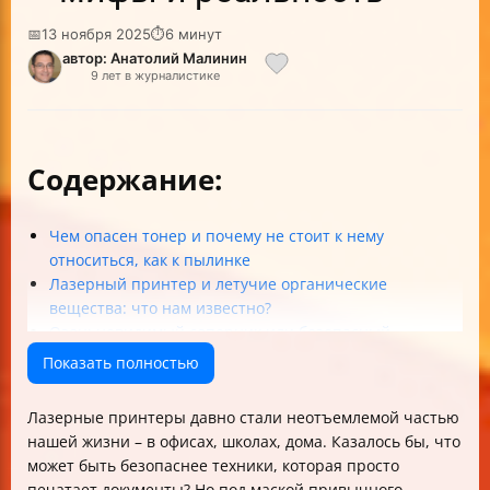
📅
13 ноября 2025
⏱
6 минут
автор: Анатолий Малинин
9 лет в журналистике
Содержание:
Чем опасен тонер и почему не стоит к нему
относиться, как к пылинке
Лазерный принтер и летучие органические
вещества: что нам известно?
Озон: невидимый соперник или безопасный
помощник?
Показать полностью
Что происходит, если тонер попадет на кожу или в
дыхательные пути?
Лазерные принтеры давно стали неотъемлемой частью
Рекомендации по безопасной работе с лазерным
нашей жизни – в офисах, школах, дома. Казалось бы, что
принтером
может быть безопаснее техники, которая просто
Сводная таблица опасностей и мер
печатает документы? Но под маской привычного