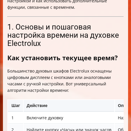
настройкой и как использовать дополнительные
функции, связанные с временем.
1. Основы и пошаговая
настройка времени на духовке
Electrolux
Как установить текущее время?
Большинство духовых шкафов Electrolux оснащены
цифровым дисплеем с кнопками или аналоговыми
часами с ручкой настройки. Вот универсальный
алгоритм настройки времени:
Шаг
Действие
Описа
1
Включите духовку
Нажмит
2
Найдите кнопку «Часы» или значок часов
Обычн