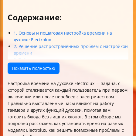
Содержание:
1. Основы и пошаговая настройка времени на
духовке Electrolux
2. Решение распространённых проблем с настройкой
времени
3. Таймер и дополнительные функции, связанные с
временем
Показать полностью
4. Советы по настройке времени на разных моделях
Electrolux
Настройка времени на духовке Electrolux — задача, с
5. Поддержание точности и правильной работы
которой сталкивается каждый пользователь при первом
часов духовки
включении или после перебоев с электричеством.
Итог
Правильно выставленные часы влияют на работу
таймера и других функций духовки, помогая вам
готовить блюда без лишних хлопот. В этом обзоре мы
подробно расскажем, как установить время на разных
моделях Electrolux, как решить возможные проблемы с