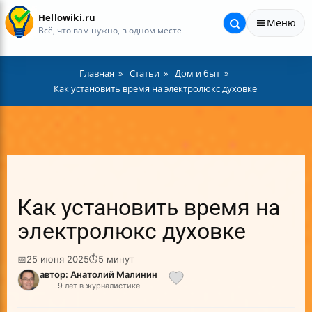
Hellowiki.ru
Меню
Всё, что вам нужно, в одном месте
Главная
Статьи
Дом и быт
Как установить время на электролюкс духовке
Как установить время на
электролюкс духовке
📅
25 июня 2025
⏱
5 минут
автор: Анатолий Малинин
9 лет в журналистике