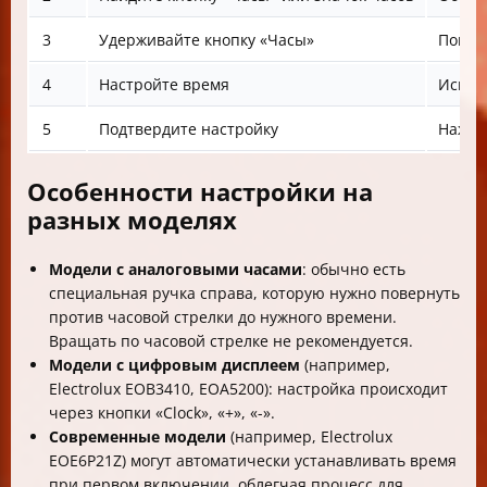
3
Удерживайте кнопку «Часы»
Пока д
4
Настройте время
Исполь
5
Подтвердите настройку
Нажми
Особенности настройки на
разных моделях
Модели с аналоговыми часами
: обычно есть
специальная ручка справа, которую нужно повернуть
против часовой стрелки до нужного времени.
Вращать по часовой стрелке не рекомендуется.
Модели с цифровым дисплеем
(например,
Electrolux EOB3410, EOA5200): настройка происходит
через кнопки «Clock», «+», «-».
Современные модели
(например, Electrolux
EOE6P21Z) могут автоматически устанавливать время
при первом включении, облегчая процесс для