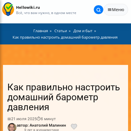
Hellowiki.ru
Меню
Всё, что вам нужно, в одном месте
Главная
Статьи
Дом и быт
Как правильно настроить домашний барометр давления
Как правильно настроить
домашний барометр
давления
📅
21 июля 2025
⏱
6 минут
автор: Анатолий Малинин
9 лет в журналистике