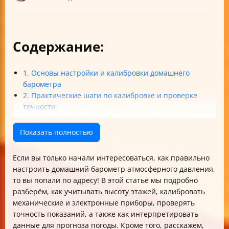
Содержание:
1. Основы настройки и калибровки домашнего
барометра
2. Практические шаги по калибровке и проверке
точности
3. Интерпретация и использование показаний
барометра
Показать полностью
4. Уход, эксплуатация и предотвращение ошибок
Итог
Если вы только начали интересоваться, как правильно
настроить домашний барометр атмосферного давления,
то вы попали по адресу! В этой статье мы подробно
разберём, как учитывать высоту этажей, калибровать
механические и электронные приборы, проверять
точность показаний, а также как интерпретировать
данные для прогноза погоды. Кроме того, расскажем,