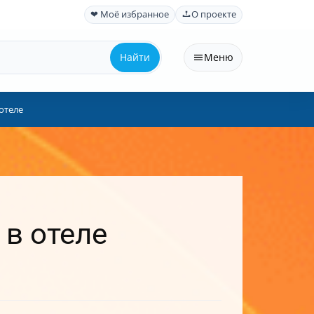
❤ Моё избранное
О проекте
Найти
Меню
отеле
 в отеле