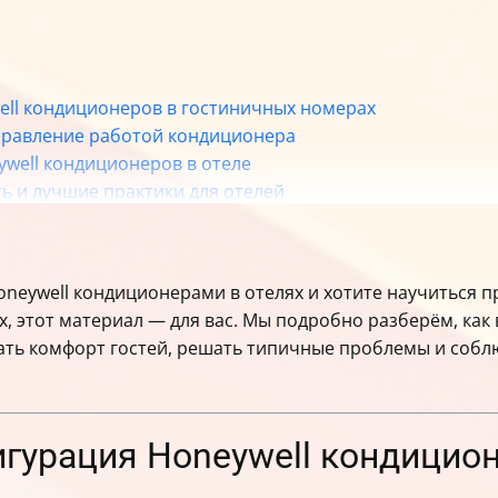
ell кондиционеров в гостиничных номерах
управление работой кондиционера
ywell кондиционеров в отеле
ть и лучшие практики для отелей
oneywell кондиционерами в отелях и хотите научиться 
 этот материал — для вас. Мы подробно разберём, как
ать комфорт гостей, решать типичные проблемы и собл
игурация Honeywell кондицио