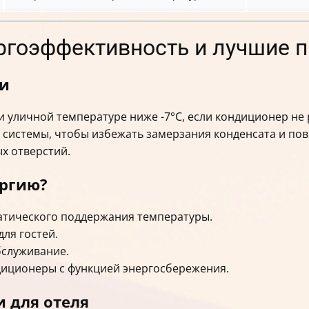
ергоэффективность и лучшие 
ти
 уличной температуре ниже -7°C, если кондиционер не р
 системы, чтобы избежать замерзания конденсата и по
х отверстий.
ергию?
атического поддержания температуры.
ля гостей.
бслуживание.
диционеры с функцией энергосбережения.
 для отеля