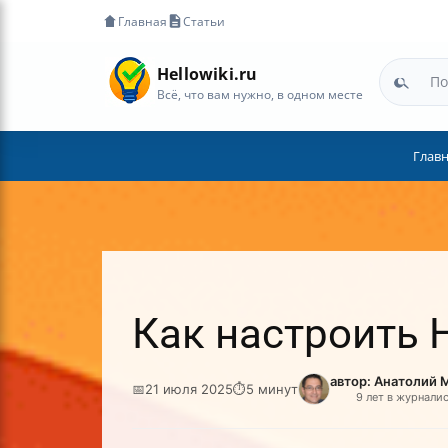
Главная
Статьи
Hellowiki.ru
Всё, что вам нужно, в одном месте
Глав
Как настроить 
автор: Анатолий 
📅
21 июля 2025
⏱
5 минут
9 лет в журнали