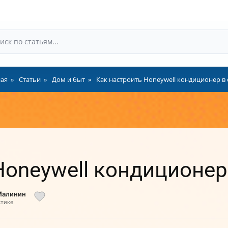
ная
Статьи
Дом и быт
Как настроить Honeywell кондиционер в 
Honeywell кондиционер
Малинин
стике