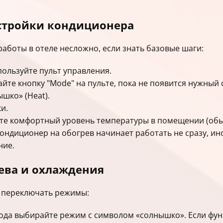
стройки кондиционера
аботы в отеле несложно, если знать базовые шаги:
ользуйте пульт управления.
те кнопку "Mode" на пульте, пока не появится нужный 
шко» (Heat).
и.
те комфортный уровень температуры в помещении (обыч
ондиционер на обогрев начинает работать не сразу, ино
ние.
ева и охлаждения
 переключать режимы:
года выбирайте режим с символом «солнышко». Если фун