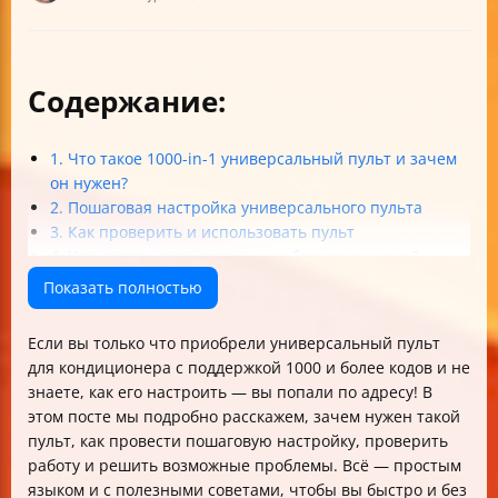
Содержание:
1. Что такое 1000-in-1 универсальный пульт и зачем
он нужен?
2. Пошаговая настройка универсального пульта
3. Как проверить и использовать пульт
4. Что делать, если пульт не работает как надо?
5. Безопасность и полезные рекомендации
Показать полностью
Итог
Если вы только что приобрели универсальный пульт
для кондиционера с поддержкой 1000 и более кодов и не
знаете, как его настроить — вы попали по адресу! В
этом посте мы подробно расскажем, зачем нужен такой
пульт, как провести пошаговую настройку, проверить
работу и решить возможные проблемы. Всё — простым
языком и с полезными советами, чтобы вы быстро и без