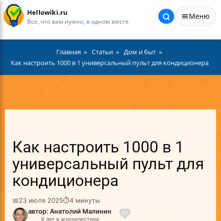
Hellowiki.ru
Меню
Всё, что вам нужно, в одном месте
Главная
Статьи
Дом и быт
Как настроить 1000 в 1 универсальный пульт для кондиционера
Как настроить 1000 в 1
универсальный пульт для
кондиционера
📅
23 июля 2025
⏱
4 минуты
автор: Анатолий Малинин
9 лет в журналистике