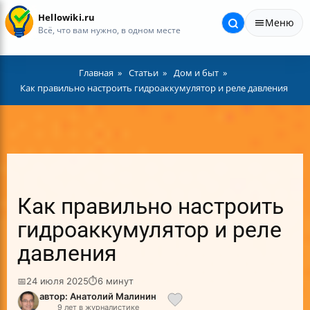
Hellowiki.ru
Меню
Всё, что вам нужно, в одном месте
Главная
Статьи
Дом и быт
Как правильно настроить гидроаккумулятор и реле давления
Как правильно настроить
гидроаккумулятор и реле
давления
📅
24 июля 2025
⏱
6 минут
автор: Анатолий Малинин
9 лет в журналистике