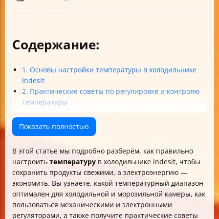
Содержание:
1. Основы настройки температуры в холодильнике
Indesit
2. Практические советы по регулировке и контролю
температуры
3. Особенности эксплуатации и оптимизация работы
холодильника
Показать полностью
4. Диагностика и устранение проблем с
температурой
В этой статье мы подробно разберём, как правильно
5. Рекомендации по правильному размещению
настроить
температуру
в холодильнике indesit, чтобы
продуктов и уходу
сохранить продукты свежими, а электроэнергию —
Итог
экономить. Вы узнаете, какой температурный диапазон
оптимален для холодильной и морозильной камеры, как
пользоваться механическими и электронными
регуляторами, а также получите практические советы