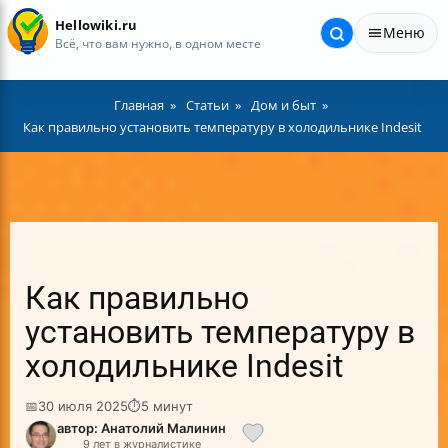
Hellowiki.ru
Меню
Всё, что вам нужно, в одном месте
Главная
Статьи
Дом и быт
Как правильно установить температуру в холодильнике Indesit
Как правильно
установить температуру в
холодильнике Indesit
📅
30 июля 2025
⏱
5 минут
автор: Анатолий Малинин
9 лет в журналистике