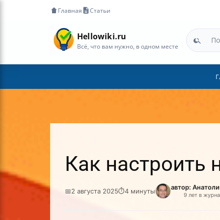
Главная
Статьи
Hellowiki.ru
Всё, что вам нужно, в одном месте
Г
Как настроить 
автор: Анатол
📅
2 августа 2025
⏱
4 минуты
9 лет в журн