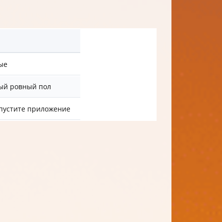
ые
дый ровный пол
апустите приложение