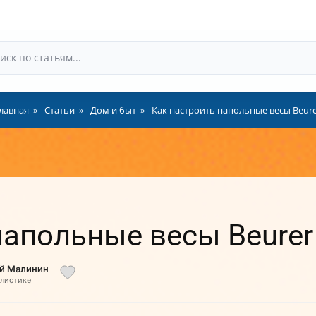
лавная
Статьи
Дом и быт
Как настроить напольные весы Beure
напольные весы Beurer
ий Малинин
алистике