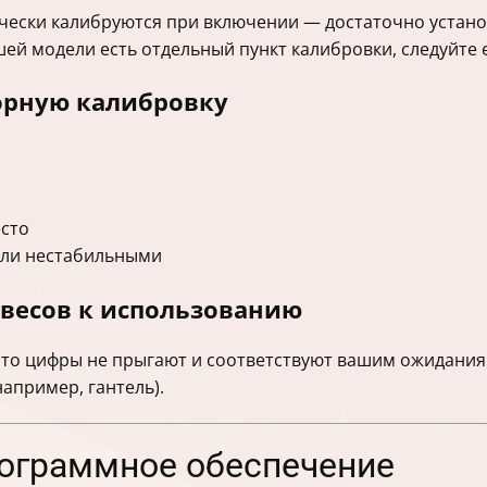
чески калибруются при включении — достаточно устано
ашей модели есть отдельный пункт калибровки, следуйте 
орную калибровку
есто
или нестабильными
 весов к использованию
 что цифры не прыгают и соответствуют вашим ожидани
например, гантель).
рограммное обеспечение