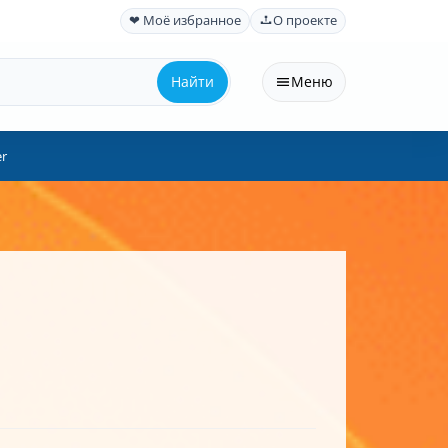
❤ Моё избранное
О проекте
Найти
Меню
r