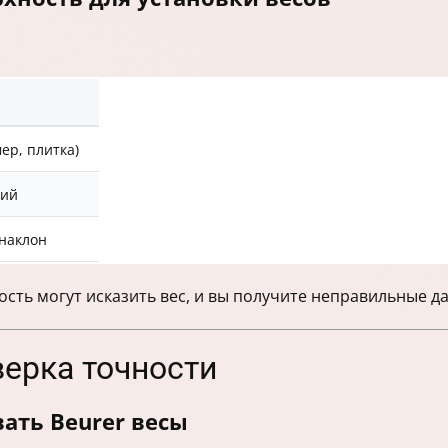
ер, плитка)
ций
наклон
сть могут исказить вес, и вы получите неправильные д
верка точности
ать Beurer весы