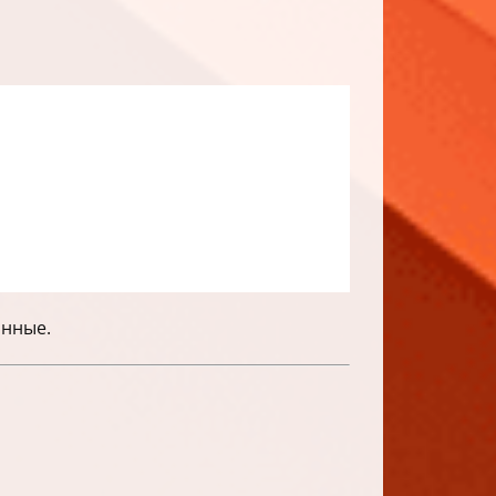
анные.