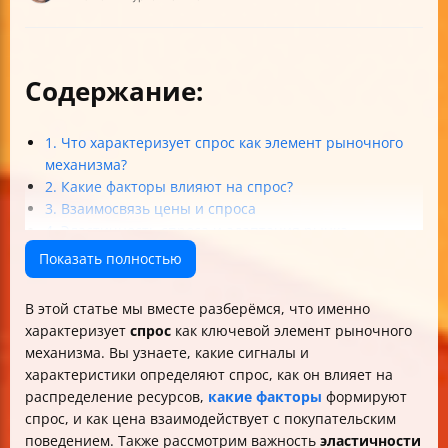
Содержание:
1. Что характеризует спрос как элемент рыночного
механизма?
2. Какие факторы влияют на спрос?
3. Взаимосвязь цены и спроса
4. Эластичность спроса и адаптация рынка
5. Спрос, предложение и рыночное равновесие
Показать полностью
Итоги и практические советы
В этой статье мы вместе разберёмся, что именно
характеризует
спрос
как ключевой элемент рыночного
механизма. Вы узнаете, какие сигналы и
характеристики определяют спрос, как он влияет на
распределение ресурсов,
какие факторы
формируют
спрос, и как цена взаимодействует с покупательским
поведением. Также рассмотрим важность
эластичности