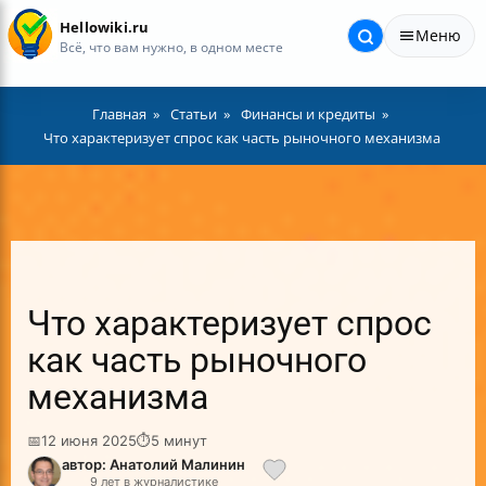
Hellowiki.ru
Меню
Всё, что вам нужно, в одном месте
Главная
Статьи
Финансы и кредиты
Что характеризует спрос как часть рыночного механизма
Что характеризует спрос
как часть рыночного
механизма
📅
12 июня 2025
⏱
5 минут
автор: Анатолий Малинин
9 лет в журналистике