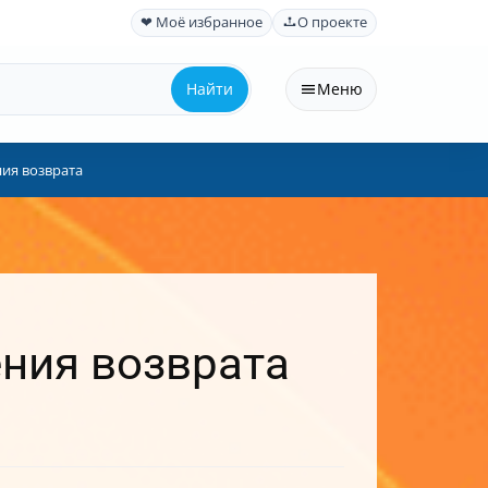
❤ Моё избранное
О проекте
Найти
Меню
ния возврата
ения возврата