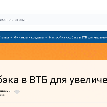
Статьи
Финансы и кредиты
Настройка кэшбэка в ВТБ для увеличе
эка в ВТБ для увелич
алинин
тике