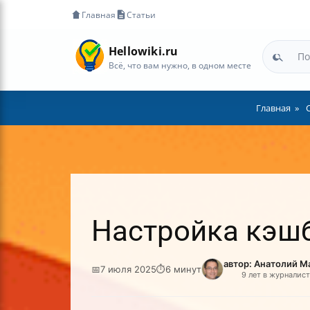
Главная
Статьи
Hellowiki.ru
Всё, что вам нужно, в одном месте
Главная
Настройка кэшб
автор: Анатолий М
📅
7 июля 2025
⏱
6 минут
9 лет в журналис