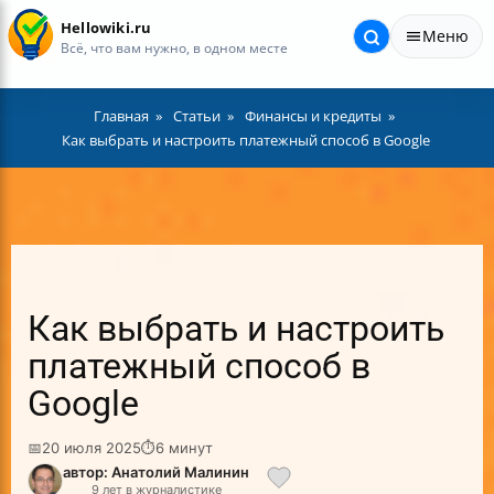
Hellowiki.ru
Меню
Всё, что вам нужно, в одном месте
Главная
Статьи
Финансы и кредиты
Как выбрать и настроить платежный способ в Google
Как выбрать и настроить
платежный способ в
Google
📅
20 июля 2025
⏱
6 минут
автор: Анатолий Малинин
9 лет в журналистике