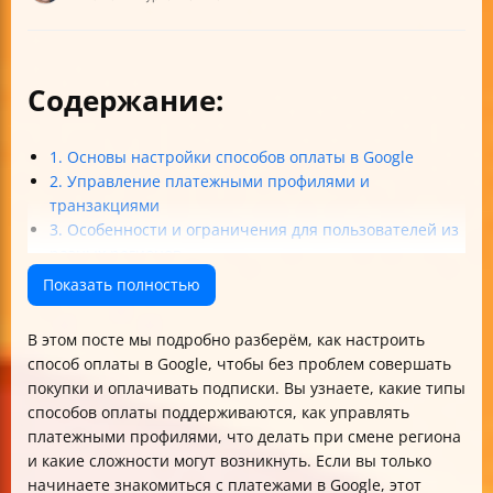
Содержание:
1. Основы настройки способов оплаты в Google
2. Управление платежными профилями и
транзакциями
3. Особенности и ограничения для пользователей из
разных регионов
4. Решение проблем и советы по настройке оплаты
Показать полностью
Итоговая таблица: основные способы оплаты и их
особенности
В этом посте мы подробно разберём, как настроить
Заключение
способ оплаты в Google, чтобы без проблем совершать
покупки и оплачивать подписки. Вы узнаете, какие типы
способов оплаты поддерживаются, как управлять
платежными профилями, что делать при смене региона
и какие сложности могут возникнуть. Если вы только
начинаете знакомиться с платежами в Google, этот