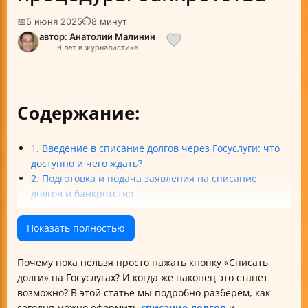
📅
5 июня 2025
⏱
8 минут
автор: Анатолий Малинин
9 лет в журналистике
Содержание:
1. Введение в списание долгов через Госуслуги: что
доступно и чего ждать?
2. Подготовка и подача заявления на списание
долгов и банкротство
3. Особенности процедуры банкротства и
внесудебного списания долгов
Показать полностью
4. Практические советы и возможные сложности при
списании долгов через Госуслуги
Почему пока нельзя просто нажать кнопку «Списать
5. Взаимодействие с государственными органами и
долги» на Госуслугах? И когда же наконец это станет
защита прав участников процедуры
возможно? В этой статье мы подробно разберём, как
Итог: стоит ли ждать списания долгов через
сегодня можно оформить
списание долгов
и