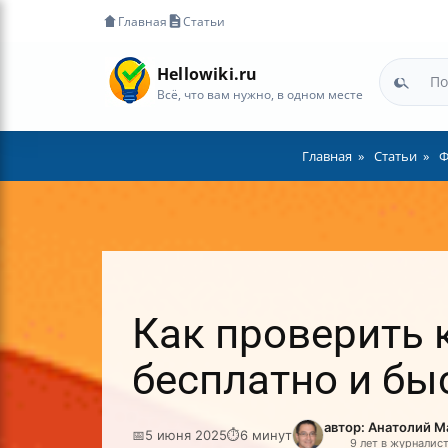
Главная
Статьи
Hellowiki.ru
Всё, что вам нужно, в одном месте
Главная
Статьи
Ф
Как проверить 
бесплатно и бы
автор: Анатолий 
📅
5 июня 2025
⏱
6 минут
9 лет в журналис