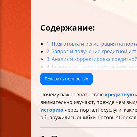
Содержание:
1. Подготовка и регистрация на порт
2. Запрос и получение кредитной ист
3. Анализ и корректировка кредитно
4. Безопасность и рекомендации по 
Таблица: Основные шаги получения 
Показать полностью
Итог: Почему это важно и как не запу
Почему важно знать свою
кредитную 
внимательно изучают, прежде чем выда
историю
через портал Госуслуги, какие
обнаружились ошибки. Готовы? Поехал