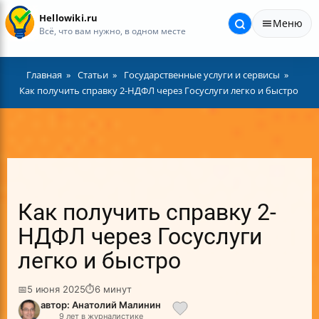
Hellowiki.ru
Меню
Всё, что вам нужно, в одном месте
Главная
Статьи
Государственные услуги и сервисы
Как получить справку 2-НДФЛ через Госуслуги легко и быстро
Как получить справку 2-
НДФЛ через Госуслуги
легко и быстро
📅
5 июня 2025
⏱
6 минут
автор: Анатолий Малинин
9 лет в журналистике