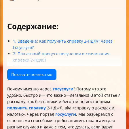
Содержание:
1. Введение: Как получить справку 2-НДФЛ через
Госуслуги?
2. Пошаговый процесс получения и скачивания
справки 2-НДФЛ
3. Особые случаи и справки за разные периоды
4. Законность и безопасность электронной справки 2-
Показать полностью
НДФЛ
5. Что делать, если что-то пошло не так? Советы и
Почему именно через
госуслуги
? Потому что это
рекомендации
удобно, быстро и—что важно—легально! В этой статье я
Итоговая табличка: Сравнение способов получения
расскажу, как без паники и беготни по инстанциям
справки 2-НДФЛ
получить справку
2-НДФЛ, aka «справку о доходах и
Заключение
налогах», через портал
госуслуги
. Мы разберёмся с
основными способами, требованиями, нюансами для
разных случаев и даже с тем, что делать, если вдруг