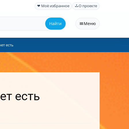
❤ Моё избранное
О проекте
Найти
Меню
нет есть
ет есть