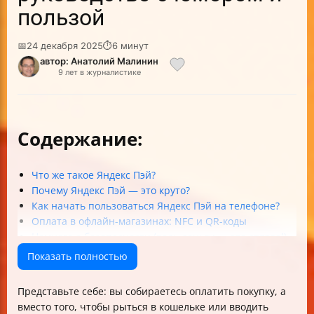
пользой
📅
24 декабря 2025
⏱
6 минут
автор: Анатолий Малинин
9 лет в журналистике
Содержание:
Что же такое Яндекс Пэй?
Почему Яндекс Пэй — это круто?
Как начать пользоваться Яндекс Пэй на телефоне?
Оплата в офлайн-магазинах: NFC и QR-коды
Немного о безопасности (ведь деньги — это святое!)
А что с кэшбэком и баллами «Плюса»?
Показать полностью
Таблица: сравнение основных возможностей Яндекс
Пэй
Представьте себе: вы собираетесь оплатить покупку, а
Заключение
вместо того, чтобы рыться в кошельке или вводить
Часто задаваемые вопросы (FAQ)