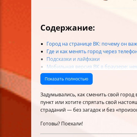
Содержание:
Город на странице ВК: почему он ва
Где и как менять город через телефо
Подсказки и лайфхаки
Мобильная версия ВК в браузере: не
Таблица сравнения способов измене
Показать полностью
Что делать, если ничего не получает
FAQ: Ответы на самые насущные воп
Задумывались, как сменить свой город 
Чек-лист: как успешно сменить город
пункт или хотите спрятать свой настоящ
страданий — без загадок и без «произ
Готовы? Поехали!