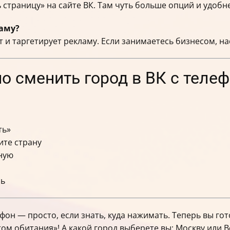
 страницу» на сайте ВК. Там чуть больше опций и удобн
ламу?
т и таргетирует рекламу. Если занимаетесь бизнесом, н
но сменить город в ВК с теле
ть»
ите страну
чную
сь
ефон — просто, если знать, куда нажимать. Теперь вы го
том обитания»! А какой город выберете вы: Москву или 