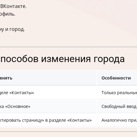
ВКонтакте.
офиль.
у и город.
способов изменения города
енять
Особенности
деле «Контакты»
Только реальные
ка «Основное»
Свободный ввод
ктировать страницу» в разделе «Контакты»
Аналогично пр