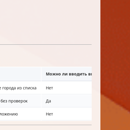
Можно ли вводить выдуманные город
 города из списка
Нет
 без проверок
Да
иложению
Нет