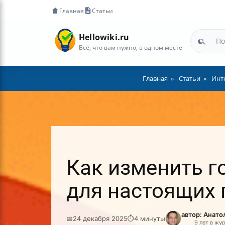
Главная
Статьи
Hellowiki.ru
Всё, что вам нужно, в одном месте
Главная
Статьи
Инте
Как изменить г
для настоящих 
автор: Анат
📅
24 декабря 2025
⏱
4 минуты
9 лет в жу