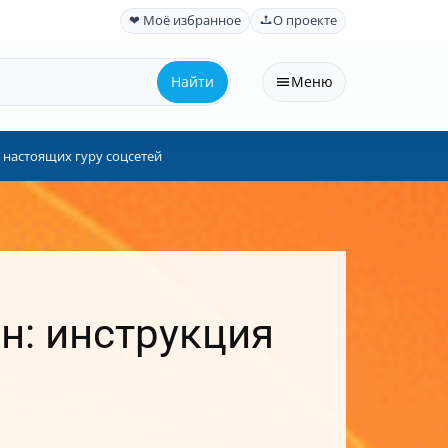
❤ Моё избранное
О проекте
Найти
Меню
я настоящих гуру соцсетей
н: инструкция