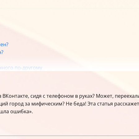
жен?
н?
много по-другому
ния города
ся?
росы
в ВКонтакте, сидя с телефоном в руках? Может, перееха
 в ВК с телефона
ий город за мифическим? Не беда! Эта статья расскажет 
ошла ошибка».