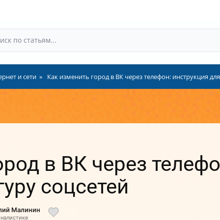
рнет и сети
Как изменить город в ВК через телефон: инструкция дл
ород в ВК через телефо
гуру соцсетей
олий Малинин
рналистике