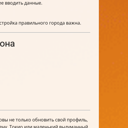
ее вводить данные.
астройка правильного города важна.
фона
товы не только обновить свой профиль,
Вену, Токио или маленький выдуманный