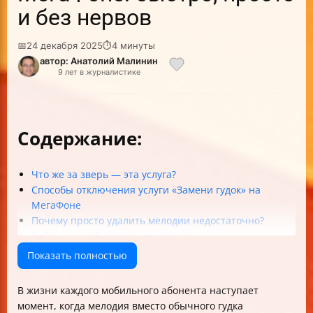
и без нервов
📅
24 декабря 2025
⏱
4 минуты
автор: Анатолий Малинин
9 лет в журналистике
Содержание:
Что же за зверь — эта услуга?
Способы отключения услуги «Замени гудок» на
МегаФоне
Почему просто удалить мелодии недостаточно?
Таблица для быстрого ориентира
Ловите советы, чтобы избежать ошибок
Показать полностью
FAQ: Ваши вопросы — наши ответы
Чек-лист отключения «Замени гудок»
В жизни каждого мобильного абонента наступает
момент, когда мелодия вместо обычного гудка