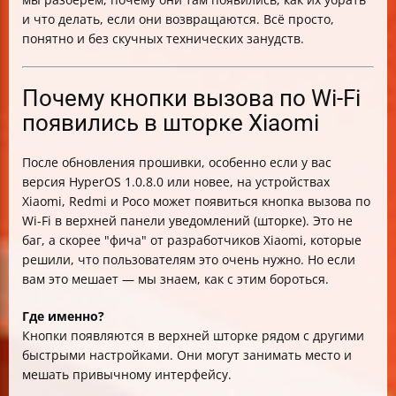
Как проверить успешное удаление кнопок
и что делать, если они возвращаются. Всё просто,
Как правильно обращаться в поддержку Xiaomi
понятно и без скучных технических занудств.
Часто задаваемые вопросы и советы
Таблица сравнения методов удаления кнопок вызова
по Wi-Fi
Почему кнопки вызова по Wi-Fi
Итог
появились в шторке Xiaomi
После обновления прошивки, особенно если у вас
версия HyperOS 1.0.8.0 или новее, на устройствах
Xiaomi, Redmi и Poco может появиться кнопка вызова по
Wi-Fi в верхней панели уведомлений (шторке). Это не
баг, а скорее "фича" от разработчиков Xiaomi, которые
решили, что пользователям это очень нужно. Но если
вам это мешает — мы знаем, как с этим бороться.
Где именно?
Кнопки появляются в верхней шторке рядом с другими
быстрыми настройками. Они могут занимать место и
мешать привычному интерфейсу.