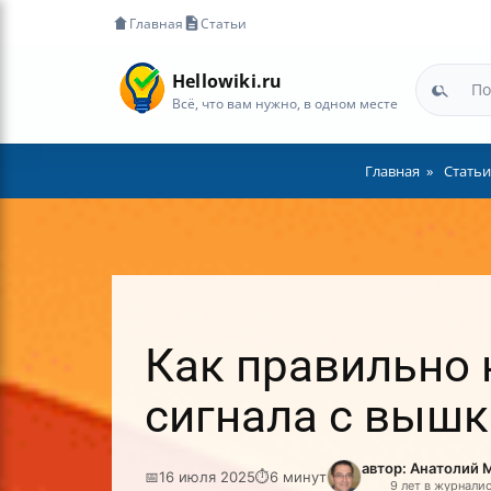
Главная
Статьи
Hellowiki.ru
Всё, что вам нужно, в одном месте
Главная
Статьи
Как правильно 
сигнала с вышк
автор: Анатолий 
📅
16 июля 2025
⏱
6 минут
9 лет в журнали