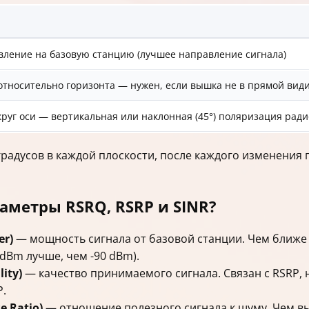
вление на базовую станцию (лучшее направление сигнала)
относительно горизонта — нужен, если вышка не в прямой вид
уг оси — вертикальная или наклонная (45°) поляризация рад
радусов в каждой плоскости, после каждого изменения 
аметры RSRQ, RSRP и SINR?
er)
— мощность сигнала от базовой станции. Чем ближе
 dBm лучше, чем -90 dBm).
ity)
— качество принимаемого сигнала. Связан с RSRP,
P.
e Ratio)
— отношение полезного сигнала к шуму. Чем в