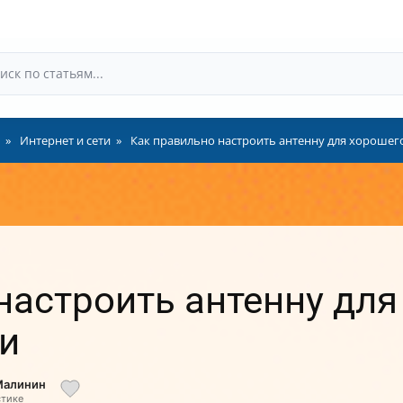
Интернет и сети
Как правильно настроить антенну для хорошег
настроить антенну для
и
Малинин
стике