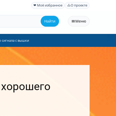
❤ Моё избранное
О проекте
Найти
Меню
о сигнала с вышки
 хорошего