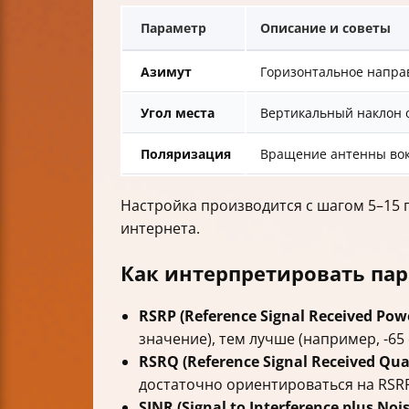
Параметр
Описание и советы
Азимут
Горизонтальное напра
Угол места
Вертикальный наклон 
Поляризация
Вращение антенны вокр
Настройка производится с шагом 5–15 г
интернета.
Как интерпретировать пар
RSRP (Reference Signal Received Pow
значение), тем лучше (например, -65
RSRQ (Reference Signal Received Qual
достаточно ориентироваться на RSR
SINR (Signal to Interference plus Nois