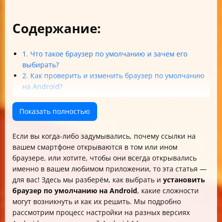
Содержание:
1. Что такое браузер по умолчанию и зачем его
выбирать?
2. Как проверить и изменить браузер по умолчанию
на Android?
3. Особенности настройки браузера по умолчанию в
Android 14
Показать полностью
4. Что делать, если браузер по умолчанию не
работает как надо?
Если вы когда-либо задумывались, почему ссылки на
5. Полезные советы и рекомендации при выборе
вашем смартфоне открываются в том или ином
браузера по умолчанию
браузере, или хотите, чтобы они всегда открывались
Итог
именно в вашем любимом приложении, то эта статья —
для вас! Здесь мы разберём, как выбрать и
установить
браузер по умолчанию на Android
, какие сложности
могут возникнуть и как их решить. Мы подробно
рассмотрим процесс настройки на разных версиях