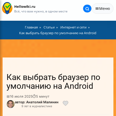
Hellowiki.ru
Меню
Всё, что вам нужно, в одном месте
Главная
Статьи
Интернет и сети
Как выбрать браузер по умолчанию на Android
Как выбрать браузер по
умолчанию на Android
📅
16 июля 2025
⏱
5 минут
автор: Анатолий Малинин
9 лет в журналистике