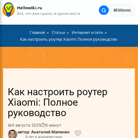
Hellowiki.ru
Меню
Всё, что вам нужно, в одном месте
Главная
Статьи
Интернет и сети
Как настроить роутер Xiaomi: Полное руководство
Как настроить роутер
Xiaomi: Полное
руководство
📅
4 августа 2025
⏱
6 минут
автор: Анатолий Малинин
9 лет в журналистике