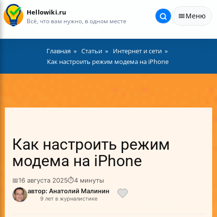
Hellowiki.ru
Меню
Всё, что вам нужно, в одном месте
Главная
Статьи
Интернет и сети
Как настроить режим модема на iPhone
Как настроить режим
модема на iPhone
📅
16 августа 2025
⏱
4 минуты
автор: Анатолий Малинин
9 лет в журналистике