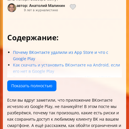
автор: Анатолий Малинин
9 лет в журналистике
Содержание:
Почему ВКонтакте удалили из App Store и что с
Google Play
Как скачать и установить ВКонтакте на Android, если
его нет в Google Play
Риски безопасности при установке APK из APKMirror
RuStore — официальный магазин приложений от VK
Показать полностью
Что делать при обновлении ВКонтакте через RuStore
и APKMirror
Если вы вдруг заметили, что приложение ВКонтакте
Важные меры предосторожности и советы по
исчезло из Google Play, не паникуйте! В этом посте мы
безопасности
разберёмся, почему так произошло, какие есть риски и
Дополнительные каналы связи и подписки
как сохранить доступ к любимому клиенту ВК на вашем
Итог
смартфоне. А ещё расскажем, как обойти ограничения и