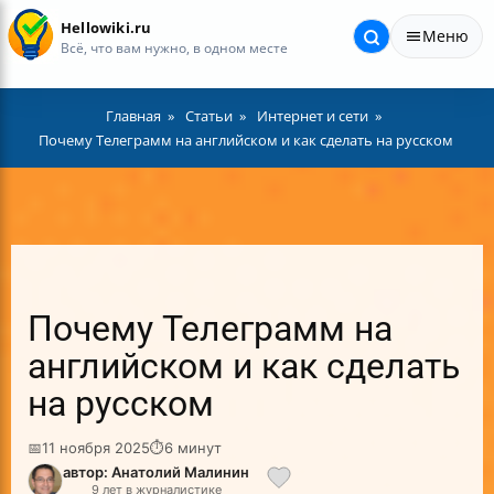
Hellowiki.ru
Меню
Всё, что вам нужно, в одном месте
Главная
Статьи
Интернет и сети
Почему Телеграмм на английском и как сделать на русском
Почему Телеграмм на
английском и как сделать
на русском
📅
11 ноября 2025
⏱
6 минут
автор: Анатолий Малинин
9 лет в журналистике