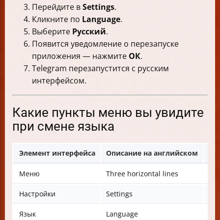
Перейдите в
Settings
.
Кликните по
Language
.
Выберите
Русский
.
Появится уведомление о перезапуске
приложения — нажмите
ОК
.
Telegram перезапустится с русским
интерфейсом.
Какие пункты меню вы увидите
при смене языка
Элемент интерфейса
Описание на английском
Оп
Меню
Three horizontal lines
Тр
Настройки
Settings
На
Язык
Language
Яз