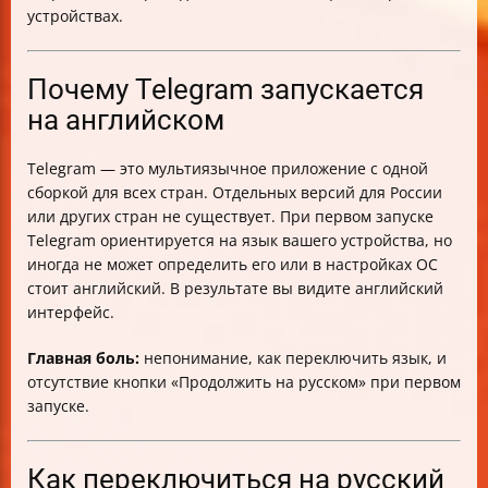
Практические примеры использования перевода
устройствах.
Локализация Telegram — как скачать и применить
файл
Что делать, если не удаётся скачать файл
Почему Telegram запускается
локализации
на английском
Безопасность и целостность файлов локализации
Как проверить успешную смену языка
Telegram — это мультиязычное приложение с одной
Как вернуть прежний язык
сборкой для всех стран. Отдельных версий для России
Разница между сменой языка в Telegram и в
или других стран не существует. При первом запуске
настройках ОС
Telegram ориентируется на язык вашего устройства, но
Структура инструкции по платформам
иногда не может определить его или в настройках ОС
Дополнительные советы
стоит английский. В результате вы видите английский
Заключение
интерфейс.
Главная боль:
непонимание, как переключить язык, и
отсутствие кнопки «Продолжить на русском» при первом
запуске.
Как переключиться на русский