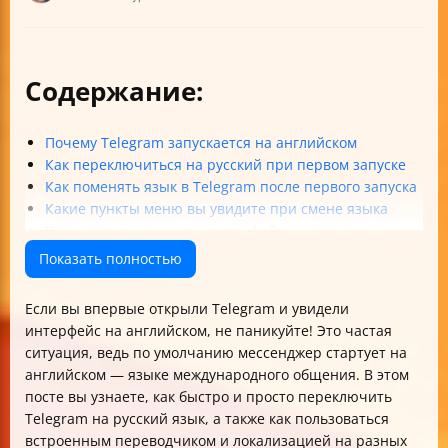
Содержание:
Почему Telegram запускается на английском
Как переключиться на русский при первом запуске
Как поменять язык в Telegram после первого запуска
Какие пункты меню вы увидите при смене языка
Что делать, если часть интерфейса осталась на
английском
Показать полностью
Одна мультиязычная сборка Telegram
Включение встроенного переводчика в Telegram
Если вы впервые открыли Telegram и увидели
Настройка языка перевода и исключения
интерфейс на английском, не паникуйте! Это частая
Функция «Переводить чаты целиком» и Telegram
ситуация, ведь по умолчанию мессенджер стартует на
Premium
английском — языке международного общения. В этом
Как перевести отдельное сообщение
посте вы узнаете, как быстро и просто переключить
Ограничения перевода для пользователей без
Telegram на русский язык, а также как пользоваться
Premium
встроенным переводчиком и локализацией на разных