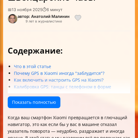
📅
13 ноября 2025
⏱
6 минут
автор: Анатолий Малинин
9 лет в журналистике
Содержание:
Что в этой статье
Почему GPS в Xiaomi иногда "заблудится"?
Как включить и настроить GPS на Xiaomi?
Калибровка GPS: танцы с телефоном в форме
восьмёрки
Обновляем спутниковые данные: почему и как?
Показать полностью
Настройка iSharing и другие "шпионские" тонкости
Что если ничего не помогает?
Когда ваш смартфон Xiaomi превращается в глючащий
Таблица: Кратко о способах решения проблем с GPS
навигатор, это как если бы у вас в машине отказал
на Xiaomi
указатель поворота — неудобно, раздражает и иногда
FAQ: Быстрые ответы на главные вопросы
опасно. В этой статье мы разложим всё по полочкам: как