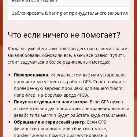
Включить автозапуск
Н
Заблокировать iSharing от принудительного закрытия
М
Что если ничего не помогает?
Когда вы уже обмотали телефон десятью слоями фольги,
закалибровали, обновили всё, а GPS всё равно "тупит",
стоит задуматься о более радикальных методах:
Перепрошивка
. Иногда кастомные или устаревшие
прошивки могут мешать работе GPS. Совет: найдите
проверенную версию прошивки для вашего Xiaomi,
например, на форумах вроде 4PDA.
Покупка отдельного навигатора
. Если GPS нужен
исключительно для навигации, специализированный
девайс типа Garmin будет работать куда стабильнее.
Обращение в сервисный центр
. Если GPS
физически повреждён или сбои системные,
профессионалы помогут диагностировать и