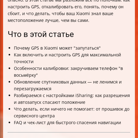
Чек-лист для спасения вашего GPS на Xiaomi
настроить GPS, откалибровать его, понять, почему он
Итог: Пусть ваш Xiaomi не бродит по лабиринту
сбоит, и что делать, чтобы ваш Xiaomi знал ваше
спутников
местоположение лучше, чем вы сами.
Что в этой статье
Почему GPS в Xiaomi может "запутаться"
Как включить и настроить GPS для максимальной
точности
Особенности калибровки: закручиваем телефон "в
восьмёрку"
Обновление спутниковых данных — не ленимся и
перезагружаемся
Разбираемся с настройками iSharing: как разрешения
и автозапуск спасают положение
Что делать, если ничего не помогает: от прошивок до
сервисного центра
FAQ и чек-лист для быстрого спасения навигации