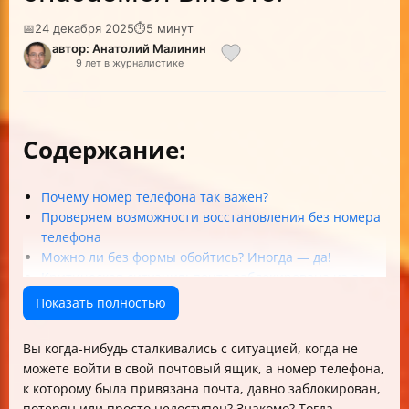
📅
24 декабря 2025
⏱
5 минут
автор: Анатолий Малинин
9 лет в журналистике
Содержание:
Почему номер телефона так важен?
Проверяем возможности восстановления без номера
телефона
Можно ли без формы обойтись? Иногда — да!
Критическая ситуация: почта заблокирована из-за
подозрения на взлом
Показать полностью
Памятка по безопасности — не дайте взломщикам
шанс!
Вы когда-нибудь сталкивались с ситуацией, когда не
Что делать, если ничего не помогает? Служба
можете войти в свой почтовый ящик, а номер телефона,
поддержки!
к которому была привязана почта, давно заблокирован,
FAQ: Вопросы о восстановлении доступа к почте без
потерян или просто недоступен? Знакомо? Тогда