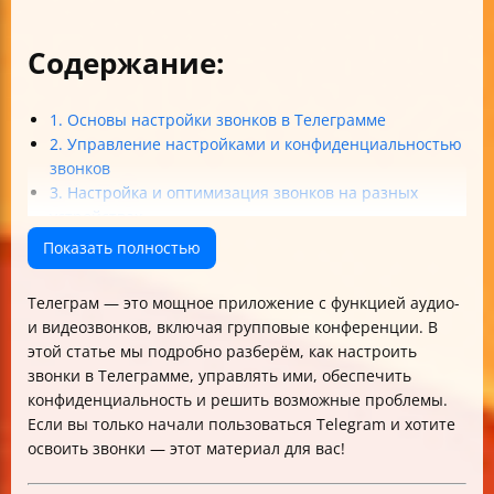
Содержание:
1. Основы настройки звонков в Телеграмме
2. Управление настройками и конфиденциальностью
звонков
3. Настройка и оптимизация звонков на разных
устройствах
4. Решение проблем и советы по использованию
Показать полностью
звонков в Телеграмме
Таблица: Ключевые настройки и функции звонков в
Телеграм — это мощное приложение с функцией аудио-
Телеграмме
и видеозвонков, включая групповые конференции. В
Итог
этой статье мы подробно разберём, как настроить
звонки в Телеграмме, управлять ими, обеспечить
конфиденциальность и решить возможные проблемы.
Если вы только начали пользоваться Telegram и хотите
освоить звонки — этот материал для вас!