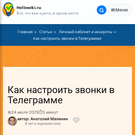
Hellowiki.ru
Меню
Всё, что вам нужно, в одном месте
Главная
Статьи
Личный кабинет и аккаунты
Как настроить звонки в Телеграмме
Как настроить звонки в
Телеграмме
📅
24 июля 2025
⏱
5 минут
автор: Анатолий Малинин
9 лет в журналистике