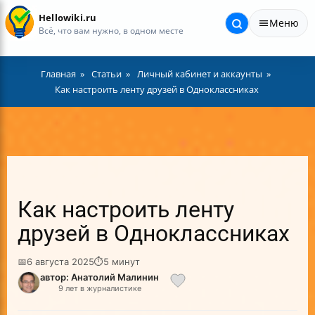
Hellowiki.ru
Меню
Всё, что вам нужно, в одном месте
Главная
Статьи
Личный кабинет и аккаунты
Как настроить ленту друзей в Одноклассниках
Как настроить ленту
друзей в Одноклассниках
📅
6 августа 2025
⏱
5 минут
автор: Анатолий Малинин
9 лет в журналистике