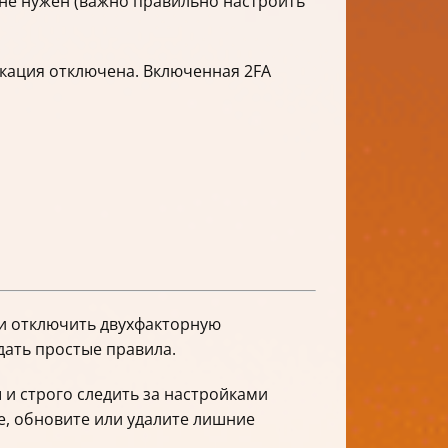
не нужен (важно правильно настроить
икация отключена. Включенная 2FA
ли отключить двухфакторную
дать простые правила.
и строго следить за настройками
е, обновите или удалите лишние