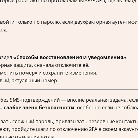
торые работают по протоколам IMAP/POP3, где SMS-код 
 войти только по паролю, если двухфакторная аутентиф
код.
раздел
«Способы восстановления и уведомления»
.
рная защита, сначала отключите её.
менить номер» и сохраните изменения.
вый, актуальный номер.
, без SMS-подтверждений — вполне реальная задача, ес
— слабое звено безопасности
, особенно если не соблю
вать сложный пароль, привязывать резервные контакты 
ляют, пройдите шаги по отключению 2FA в своем аккаунт
янные ожидания входа.