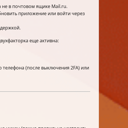
не в почтовом ящике Mail.ru.
обновить приложение или войти через
ддержкой.
вухфакторка еще активна:
р телефона (после выключения 2FA) или