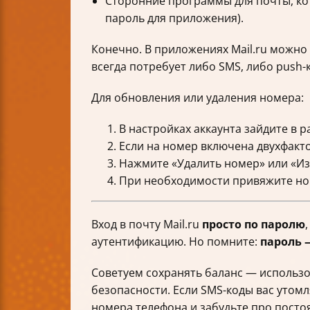
Сторонние программы для почты, ко
пароль для приложения).
Конечно. В приложениях Mail.ru можно
всегда потребует либо SMS, либо push-
Для обновления или удаления номера:
В настройках аккаунта зайдите в 
Если на номер включена двухфакто
Нажмите «Удалить номер» или «Из
При необходимости привяжите но
Вход в почту Mail.ru
просто по паролю
аутентификацию. Но помните:
пароль 
Советуем сохранять баланс — использо
безопасности. Если SMS-коды вас утом
номера телефона и забудьте про посто