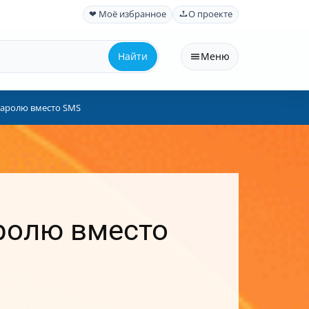
❤ Моё избранное
О проекте
Найти
Меню
 паролю вместо SMS
аролю вместо