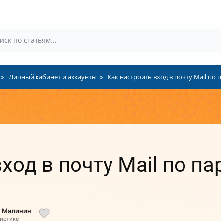
Личный кабинет и аккаунты
Как настроить вход в почту Mail по
ход в почту Mail по п
й Малинин
листике