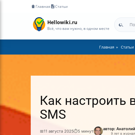
Главная
Статьи
Hellowiki.ru
Всё, что вам нужно, в одном месте
Главная
Статьи
Как настроить в
SMS
автор: Анатоли
📅
11 августа 2025
⏱
5 минут
9 лет в журна