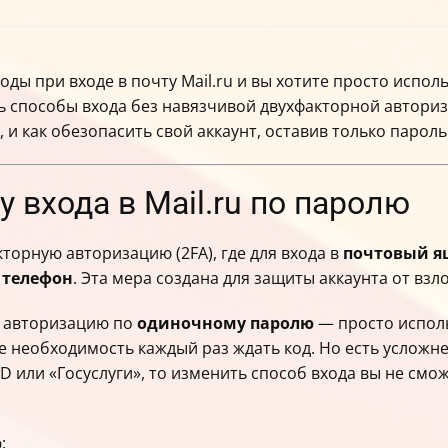
ды при входе в почту Mail.ru и вы хотите просто испол
ь способы входа без навязчивой двухфакторной авторизац
и как обезопасить свой аккаунт, оставив только пароль
 входа в Mail.ru по паролю
торную авторизацию (2FA), где для входа в
почтовый 
й
телефон
. Эта мера создана для защиты аккаунта от взл
т авторизацию по
одиночному паролю
— просто исполь
те необходимость каждый раз ждать код. Но есть усложне
 или «Госуслуги», то изменить способ входа вы не смо
: