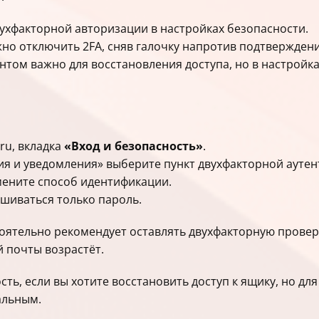
двухфакторной авторизации в настройках безопасности.
жно отключить 2FA, сняв галочку напротив подтверждени
унтом важно для восстановления доступа, но в настройк
.ru, вкладка
«Вход и безопасность»
.
ия и уведомления» выберите пункт двухфакторной ауте
мените способ идентификации.
ашиваться только пароль.
ятельно рекомендует оставлять двухфакторную проверк
й почты возрастёт.
ть, если вы хотите восстановить доступ к ящику, но д
альным.