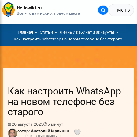
Hellowiki.ru
Меню
Всё, что вам нужно, в одном месте
Главная
Статьи
Личный кабинет и аккаунты
Как настроить WhatsApp на новом телефоне без старого
Как настроить WhatsApp
на новом телефоне без
старого
📅
20 августа 2025
⏱
5 минут
автор: Анатолий Малинин
9 лет в журналистике