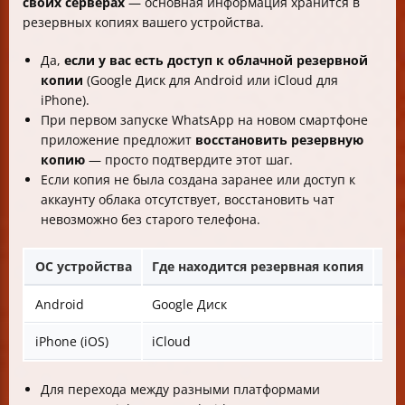
своих серверах
— основная информация хранится в
резервных копиях вашего устройства.
Да,
если у вас есть доступ к облачной резервной
копии
(Google Диск для Android или iCloud для
iPhone).
При первом запуске WhatsApp на новом смартфоне
приложение предложит
восстановить резервную
копию
— просто подтвердите этот шаг.
Если копия не была создана заранее или доступ к
аккаунту облака отсутствует, восстановить чат
невозможно без старого телефона.
ОС устройства
Где находится резервная копия
Ка
Android
Google Диск
В 
iPhone (iOS)
iCloud
На
Для перехода между разными платформами