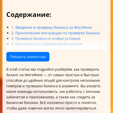
Содержание:
1. Введение в проверку баланса на МегаФоне
2. Практические инструкции по проверке баланса
3. Проверка баланса в особых условиях
4. Мониторинг и управление балансами
5. Проверка баланса других пользователей
Таблица основных способов проверки баланса на
Показать полностью
МегаФоне
Итог
В этой статье мы подробно разберём, как проверить
баланс на МегаФоне — от самых простых и быстрых
способов до удобных опций для контроля нескольких
номеров и проверки баланса в роуминге. Вы узнаете,
какие команды использовать, как работать с личным
кабинетом и приложением, а также как следить за
балансом близких. Всё изложено просто и понятно,
чтобы даже новички могли легко ориентироваться.