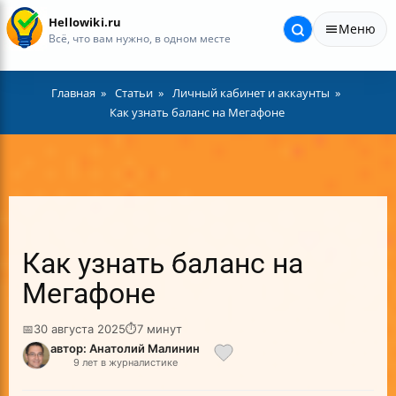
Hellowiki.ru
Меню
Всё, что вам нужно, в одном месте
Главная
Статьи
Личный кабинет и аккаунты
Как узнать баланс на Мегафоне
Как узнать баланс на
Мегафоне
📅
30 августа 2025
⏱
7 минут
автор: Анатолий Малинин
9 лет в журналистике